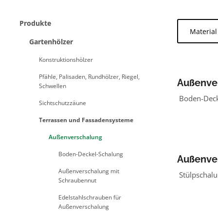
Produkte
Materia
Gartenhölzer
Konstruktionshölzer
Pfähle, Palisaden, Rundhölzer, Riegel,
Außenve
Schwellen
Lärche/
Boden-Deck
Sichtschutzzäune
Terrassen und Fassadensysteme
Außenverschalung
Boden-Deckel-Schalung
Außenve
Lärche/
Außenverschalung mit
Stülpschalu
Schraubennut
Edelstahlschrauben für
Außenverschalung