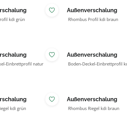
rschalung
Außenverschalung
Douglasie
Lärche/Douglasie
fil kdi grün
Rhombus Profil kdi braun
rschalung
Außenverschalung
Douglasie
Lärche/Douglasie
l-Einbrettprofil natur
Boden-Deckel-Einbrettprofil k
rschalung
Außenverschalung
Douglasie
Lärche/Douglasie
gel kdi grün
Rhombus Riegel kdi braun