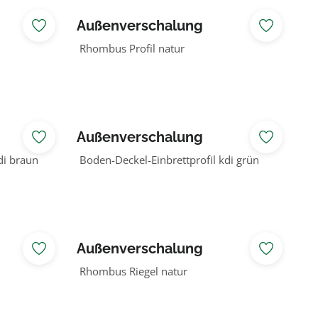
Außenverschalung
Lärche/Douglasie
Rhombus Profil natur
Außenverschalung
Lärche/Douglasie
di braun
Boden-Deckel-Einbrettprofil kdi grün
Außenverschalung
Lärche/Douglasie
Rhombus Riegel natur