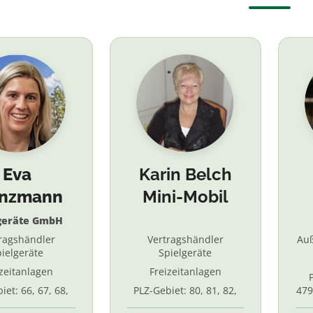
Eva
Karin Belch
inzmann
Mini-Mobil
geräte GmbH
ragshändler
Vertragshändler
Au
ielgeräte
Spielgeräte
izeitanlagen
Freizeitanlagen
iet: 66, 67, 68,
PLZ-Gebiet: 80, 81, 82,
479
7, 87. 88, 89
83, 84, 85, 86, 90, 91, 92,
55,