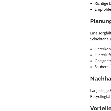
Richtige 
Empfohle
Planun
Eine sorgfäl
Schichtenau
Unterkons
Hinterlüf
Geeignet
Saubere Ü
Nachhal
Langlebige 
Recyclingfä
Vorteil