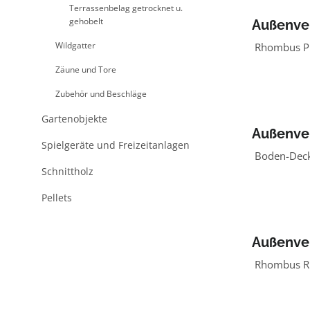
Terrassenbelag getrocknet u.
gehobelt
Außenve
Lärche/
Wildgatter
Rhombus Pro
Zäune und Tore
Zubehör und Beschläge
Gartenobjekte
Außenve
Spielgeräte und Freizeitanlagen
Lärche/
Boden-Decke
Schnittholz
Pellets
Außenve
Lärche/
Rhombus Rie