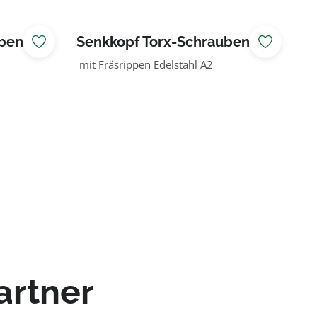
n 5 x
Senkkopf Torx-Schrauben 5 x
70 mm
mit Fräsrippen Edelstahl A2
artner