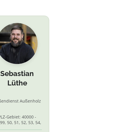
Sebastian
Lüthe
ßendienst Außenholz
PLZ-Gebiet: 40000 -
99, 50, 51, 52, 53, 54,
 56, 58,60, 61, 62, 65