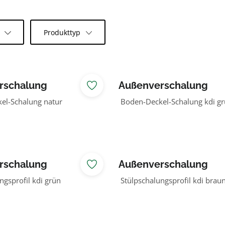
l
Produkttyp
rschalung
Außenverschalung
Douglasie
Lärche/Douglasie
el-Schalung natur
Boden-Deckel-Schalung kdi g
rschalung
Außenverschalung
Douglasie
Lärche/Douglasie
ngsprofil kdi grün
Stülpschalungsprofil kdi brau