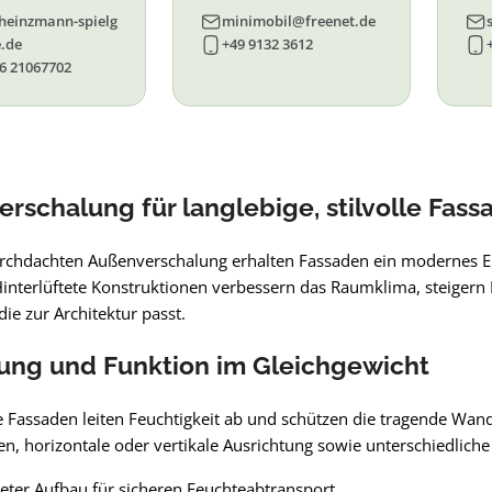
93, 94, 95, 96
heinzmann-spielg
minimobil@freenet.de
.de
+49 9132 3612
6 21067702
rschalung für langlebige, stilvolle Fass
urchdachten Außenverschalung erhalten Fassaden ein modernes Er
interlüftete Konstruktionen verbessern das Raumklima, steigern 
die zur Architektur passt.
ung und Funktion im Gleichgewicht
e Fassaden leiten Feuchtigkeit ab und schützen die tragende Wand.
n, horizontale oder vertikale Ausrichtung sowie unterschiedliche 
teter Aufbau für sicheren Feuchteabtransport