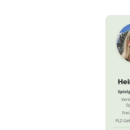
He
Spiel
Vert
Sp
Fre
PLZ-Geb
69, 