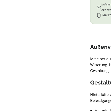
info@
eraete
+49 17
Außenve
Mit einer d
Witterung. H
Gestaltung, 
Gestalt
Hinterlüftet
Befestigunge
Hinterlüf