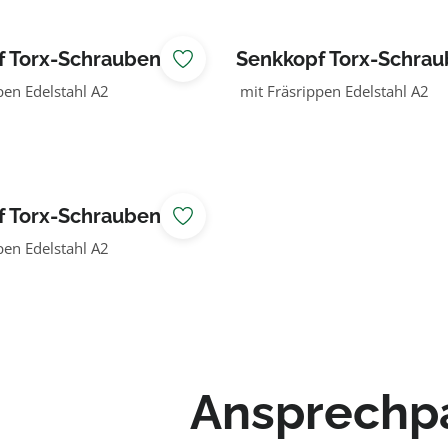
Torx-Schrauben 5 x
Senkkopf Torx-Schraube
60 mm
pen Edelstahl A2
mit Fräsrippen Edelstahl A2
Torx-Schrauben 6 x
pen Edelstahl A2
Ansprechp