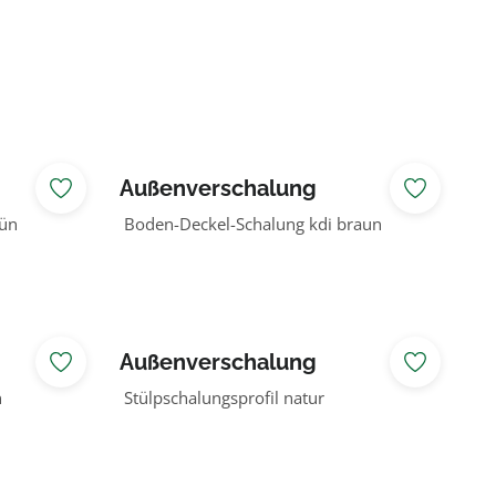
Außenverschalung
Lärche/Douglasie
rün
Boden-Deckel-Schalung kdi braun
Außenverschalung
Lärche/Douglasie
n
Stülpschalungsprofil natur