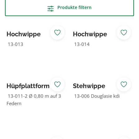
Produkte filtern
Hochwippe
Hochwippe
viersitzig
zweisitzig
13-013
13-014
Hüpfplattform
Stehwippe
13-011-2 Ø 0,80 m auf 3
13-006 Douglasie kdi
Federn