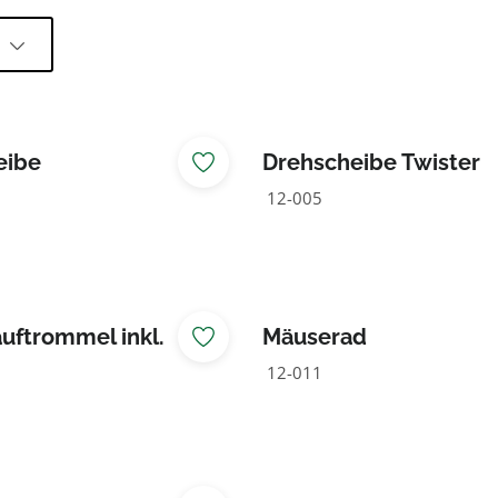
l
eibe
Drehscheibe Twister
12-005
uftrommel inkl.
Mäuserad
dung
12-011