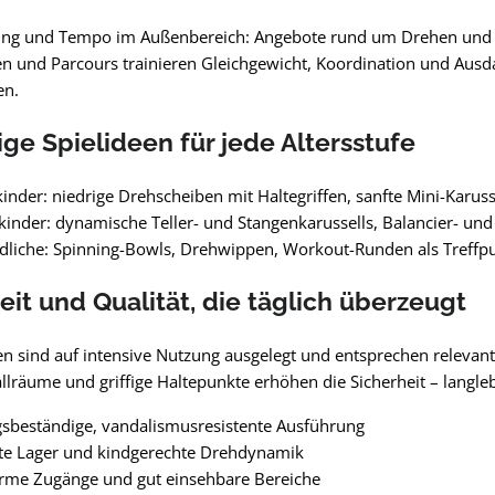
g und Tempo im Außenbereich: Angebote rund um Drehen und Lau
n und Parcours trainieren Gleichgewicht, Koordination und Ausd
en.
tige Spielideen für jede Altersstufe
kinder: niedrige Drehscheiben mit Haltegriffen, sanfte Mini-Karu
kinder: dynamische Teller- und Stangenkarussells, Balancier- und
dliche: Spinning-Bowls, Drehwippen, Workout-Runden als Treff
eit und Qualität, die täglich überzeugt
en sind auf intensive Nutzung ausgelegt und entsprechen relev
allräume und griffige Haltepunkte erhöhen die Sicherheit – langl
sbeständige, vandalismusresistente Ausführung
e Lager und kindgerechte Drehdynamik
arme Zugänge und gut einsehbare Bereiche