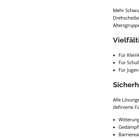
Mehr Schwun
Drehscheibe
Altersgrupp
Vielfäl
Für Klein
Für Schul
Für Jugen
Sicherh
Alle Lösung
definierte F
Witterung
Gedämpft
Barriere