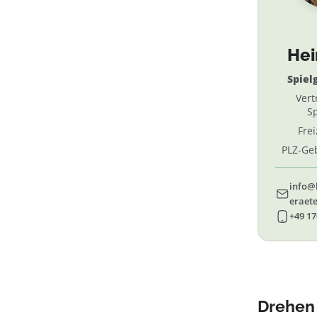
He
Spiel
Vert
Sp
Fre
PLZ-Geb
69, 
info@
eraete
+49 17
Drehen 