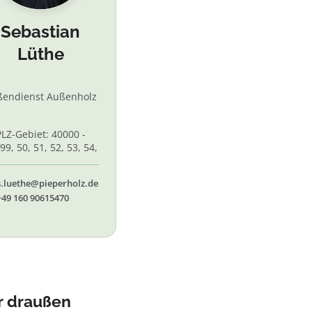
Sebastian
Lüthe
ßendienst Außenholz
PLZ-Gebiet: 40000 -
99, 50, 51, 52, 53, 54,
 56, 58,60, 61, 62, 65
s.luethe@pieperholz.de
+49 160 90615470
r draußen