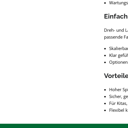
Wartungsf
Einfach
Dreh- und L
passende Fa
Skalierba
Klar gefü
Optionen 
Vorteil
Hoher Sp
Sicher, g
Für Kitas
Flexibel 