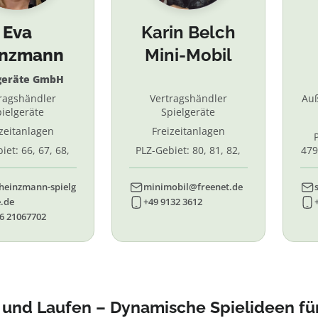
Eva
Karin Belch
inzmann
Mini-Mobil
geräte GmbH
ragshändler
Vertragshändler
Au
ielgeräte
Spielgeräte
izeitanlagen
Freizeitanlagen
iet: 66, 67, 68,
PLZ-Gebiet: 80, 81, 82,
479
7, 87. 88, 89
83, 84, 85, 86, 90, 91, 92,
55,
93, 94, 95, 96
heinzmann-spielg
minimobil@freenet.de
.de
+49 9132 3612
6 21067702
und Laufen – Dynamische Spielideen fü