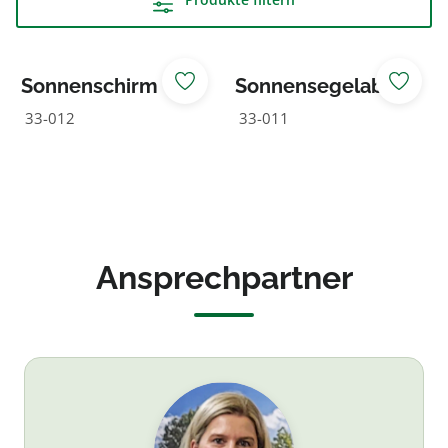
Sonnenschirm
Sonnensegelabd
eckkombination
33-012
33-011
Ansprechpartner