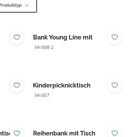
Produkttyp
Bank Young Line mit
er
Rückenlehne für Kinder
34-008-2
Kinderpicknicktisch
34-007
ntisch
Reihenbank mit Tisch