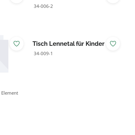
halbrund
34-006-2
Tisch Lennetal für Kinder
34-009-1
e Element