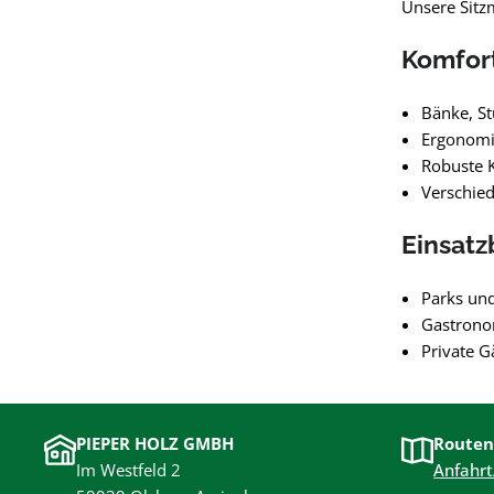
Unsere Sitz
Komfort
Bänke, St
Ergonomi
Robuste 
Verschie
Einsatz
Parks un
Gastrono
Private G
PIEPER HOLZ GMBH
Routen
Im Westfeld 2
Anfahrt