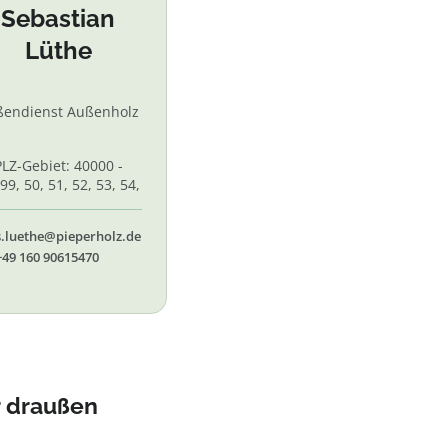
Sebastian
Lüthe
ßendienst Außenholz
PLZ-Gebiet: 40000 -
99, 50, 51, 52, 53, 54,
 56, 58,60, 61, 62, 65
s.luethe@pieperholz.de
+49 160 90615470
r draußen