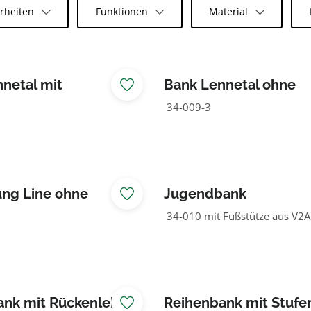
rheiten
Funktionen
Material
netal mit
Bank Lennetal ohne
hne für Kinder
Rückenlehne für Kind
34-009-3
ng Line ohne
Jugendbank
hne für Kinder
34-010 mit Fußstütze aus V2A
ank mit Rückenlehne
Reihenbank mit Stufe