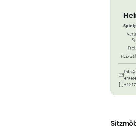
He
Spiel
Vert
Sp
Fre
PLZ-Geb
69, 
info@
eraete
+49 17
Sitzmöb