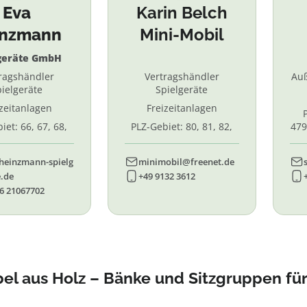
Eva
Karin Belch
inzmann
Mini-Mobil
geräte GmbH
ragshändler
Vertragshändler
Au
ielgeräte
Spielgeräte
izeitanlagen
Freizeitanlagen
iet: 66, 67, 68,
PLZ-Gebiet: 80, 81, 82,
479
7, 87. 88, 89
83, 84, 85, 86, 90, 91, 92,
55,
93, 94, 95, 96
heinzmann-spielg
minimobil@freenet.de
.de
+49 9132 3612
6 21067702
el aus Holz – Bänke und Sitzgruppen fü