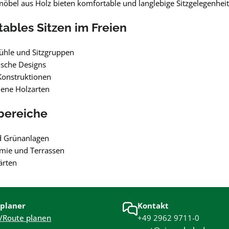
möbel aus Holz bieten komfortable und langlebige Sitzgelegenhei
ables Sitzen im Freien
ühle und Sitzgruppen
sche Designs
Konstruktionen
dene Holzarten
bereiche
d Grünanlagen
mie und Terrassen
ärten
planer
Kontakt
/Route planen
+49 2962 9711-0