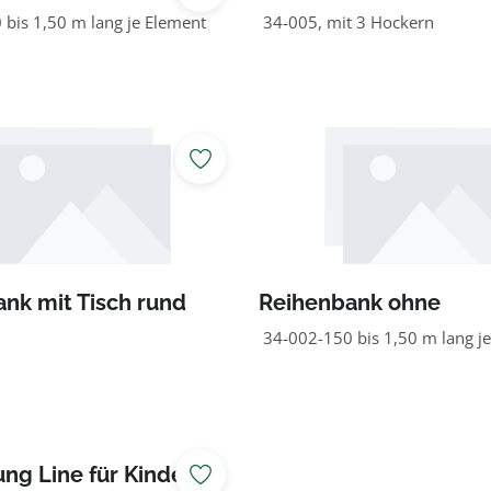
bis 1,50 m lang je Element
34-005, mit 3 Hockern
nk mit Tisch rund
Reihenbank ohne
Rückenlehne
34-002-150 bis 1,50 m lang j
ung Line für Kinder