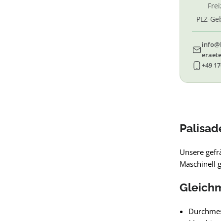
Fre
PLZ-Geb
69, 
info@
eraete
+49 17
Palisad
Unsere gefr
Maschinell 
Gleichm
Durchme