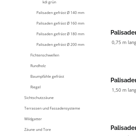
kdi grün
Palisaden gefräst Ø 140 mm
Palisaden gefräst Ø 160 mm
Palisade
Palisaden gefräst Ø 180 mm
NADELHO
0,75 m lan
Palisaden gefräst Ø 200 mm
Fichtenschwellen
Rundholz
Baumpfähle gefräst
Palisade
Riegel
NADELHO
1,50 m lan
Sichtschutzzäune
Terrassen und Fassadensysteme
Wildgatter
Palisade
Zäune und Tore