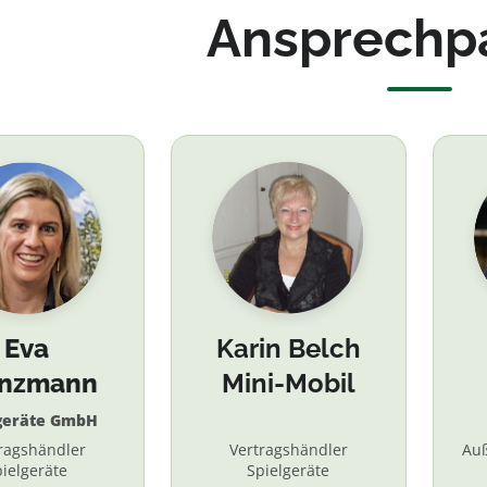
Ansprechp
Eva
Karin Belch
inzmann
Mini-Mobil
geräte GmbH
ragshändler
Vertragshändler
Au
ielgeräte
Spielgeräte