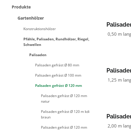
Produkte
Gartenhölzer
Palisade
Konstruktionshölzer
NADELH
0,50 m lan
Pfähle, Palisaden, Rundhölzer, Riegel,
Schwellen
Palisaden
Palisaden gefräst Ø 80 mm
Palisade
Palisaden gefräst Ø 100 mm
NADELH
1,25 m lan
Palisaden gefräst Ø 120 mm
Palisaden gefräst Ø 120 mm
natur
Palisaden gefräst Ø 120 m kdi
Palisade
braun
NADELH
2,00 m lan
Palisaden gefräst Ø 120 mm