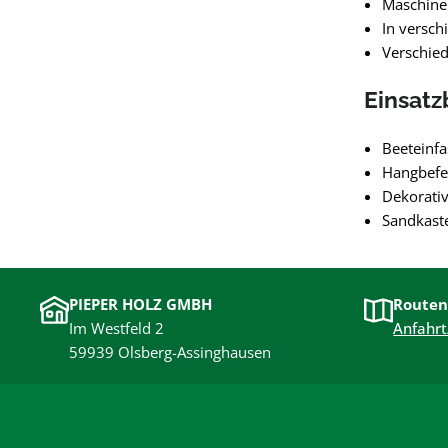
Maschinel
In versch
Verschie
Einsatz
Beeteinf
Hangbefe
Dekorativ
Sandkast
PIEPER HOLZ GMBH
Routen
Im Westfeld 2
Anfahrt
59939 Olsberg-Assinghausen