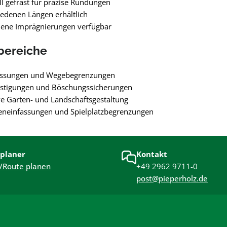
l gefräst für präzise Rundungen
iedenen Längen erhältlich
dene Imprägnierungen verfügbar
bereiche
assungen und Wegebegrenzungen
stigungen und Böschungssicherungen
e Garten- und Landschaftsgestaltung
eneinfassungen und Spielplatzbegrenzungen
planer
Kontakt
/Route planen
+49 2962 9711-0
post@pieperholz.de