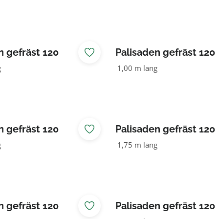
n gefräst 120
Palisaden gefräst 120
LZ KDI braun
NADELHOLZ KDI brau
g
1,00 m lang
n gefräst 120
Palisaden gefräst 120
LZ KDI braun
NADELHOLZ KDI brau
g
1,75 m lang
n gefräst 120
Palisaden gefräst 120