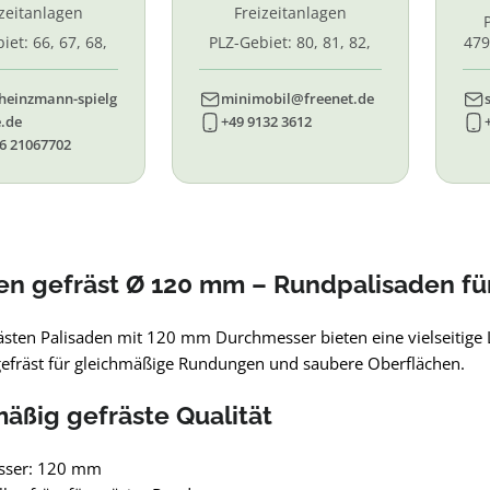
izeitanlagen
Freizeitanlagen
iet: 66, 67, 68,
PLZ-Gebiet: 80, 81, 82,
479
7, 87. 88, 89
83, 84, 85, 86, 90, 91, 92,
55,
93, 94, 95, 96
heinzmann-spielg
minimobil@freenet.de
.de
+49 9132 3612
6 21067702
en gefräst Ø 120 mm – Rundpalisaden fü
ästen Palisaden mit 120 mm Durchmesser bieten eine vielseitige 
gefräst für gleichmäßige Rundungen und saubere Oberflächen.
äßig gefräste Qualität
sser: 120 mm