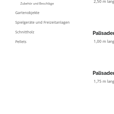
NADELHO
2,50 m lan
Zubehör und Beschläge
Gartenobjekte
Spielgeräte und Freizeitanlagen
Schnittholz
Palisade
NADELHO
1,00 m lan
Pellets
Palisade
NADELHO
1,75 m lan