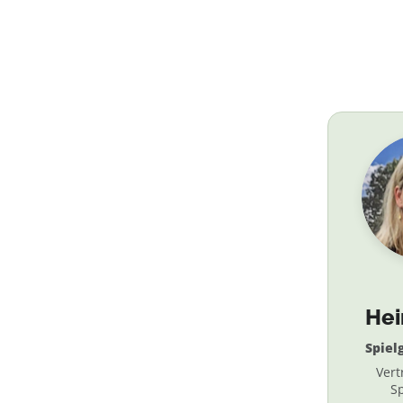
He
Spiel
Vert
Sp