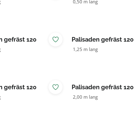
LZ KDI braun
NADELHOLZ KDI grün
g
0,50 m lang
n gefräst 120
Palisaden gefräst 120
LZ KDI grün
NADELHOLZ KDI grün
g
1,25 m lang
n gefräst 120
Palisaden gefräst 120
LZ KDI grün
NADELHOLZ KDI grün
g
2,00 m lang