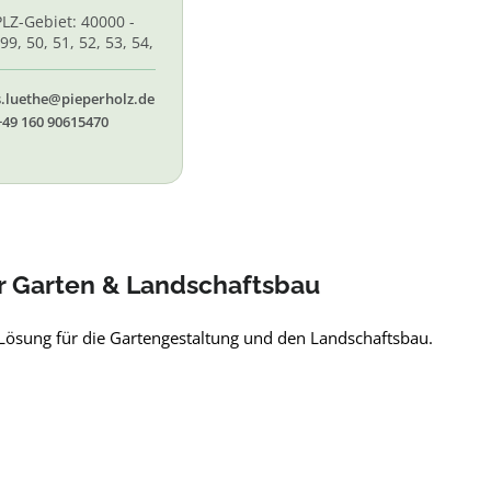
PLZ-Gebiet: 40000 -
99, 50, 51, 52, 53, 54,
 56, 58,60, 61, 62, 65
s.luethe@pieperholz.de
+49 160 90615470
r Garten & Landschaftsbau
Lösung für die Gartengestaltung und den Landschaftsbau.