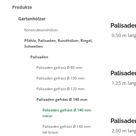
Produkte
Gartenhölzer
Palisade
Konstruktionshölzer
NADELH
0,50 m lan
Pfähle, Palisaden, Rundhölzer, Riegel,
Schwellen
Palisaden
Palisaden gefräst Ø 80 mm
Palisade
Palisaden gefräst Ø 100 mm
NADELH
1,25 m lan
Palisaden gefräst Ø 120 mm
Palisaden gefräst Ø 140 mm
Palisaden gefräst Ø 140 mm
natur
Palisade
Palisaden gefräst Ø 140 mm
NADELH
2,00 m lan
kdi braun