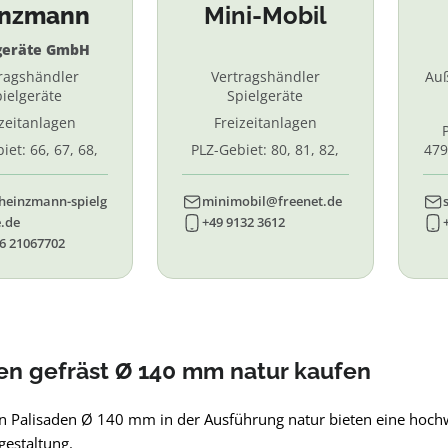
inzmann
Mini-Mobil
geräte GmbH
ragshändler
Vertragshändler
Au
ielgeräte
Spielgeräte
izeitanlagen
Freizeitanlagen
iet: 66, 67, 68,
PLZ-Gebiet: 80, 81, 82,
479
7, 87. 88, 89
83, 84, 85, 86, 90, 91, 92,
55,
93, 94, 95, 96
heinzmann-spielg
minimobil@freenet.de
.de
+49 9132 3612
6 21067702
en gefräst Ø 140 mm natur kaufen
en Palisaden Ø 140 mm in der Ausführung natur bieten eine hoch
gestaltung.