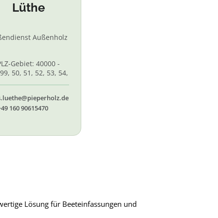
Lüthe
ßendienst Außenholz
PLZ-Gebiet: 40000 -
99, 50, 51, 52, 53, 54,
 56, 58,60, 61, 62, 65
s.luethe@pieperholz.de
+49 160 90615470
wertige Lösung für Beeteinfassungen und