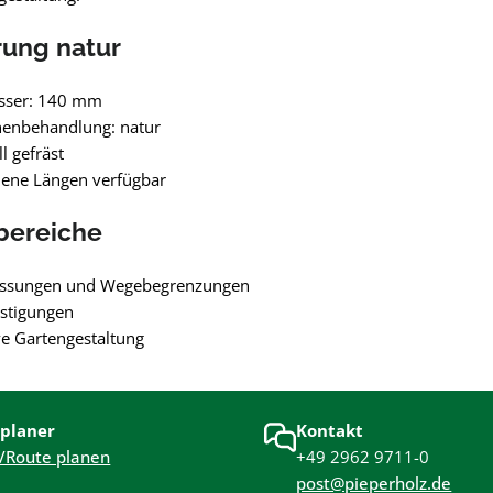
rung natur
sser: 140 mm
henbehandlung: natur
l gefräst
dene Längen verfügbar
bereiche
assungen und Wegebegrenzungen
stigungen
e Gartengestaltung
planer
Kontakt
/Route planen
+49 2962 9711-0
post@pieperholz.de