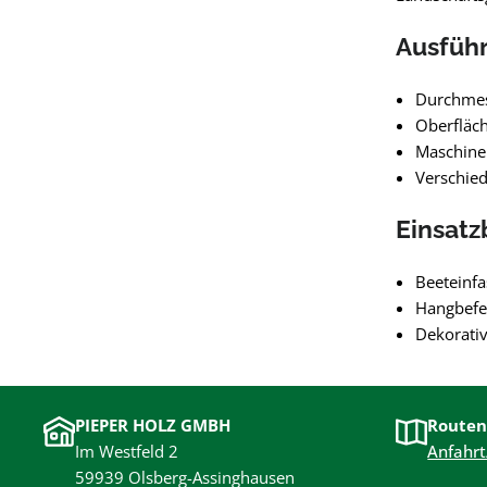
Ausfüh
Durchme
Oberfläc
Maschinel
Verschie
Einsatz
Beeteinf
Hangbefe
Dekorativ
PIEPER HOLZ GMBH
Routen
Im Westfeld 2
Anfahrt
59939 Olsberg-Assinghausen