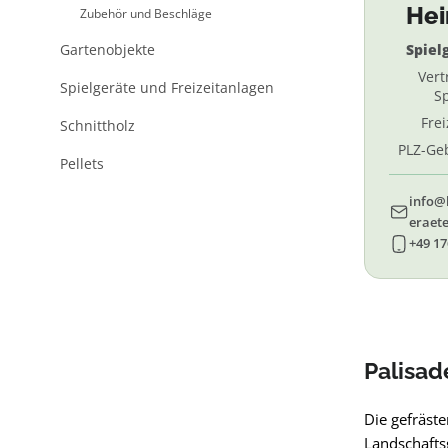
He
Zubehör und Beschläge
Gartenobjekte
Spiel
Vert
Spielgeräte und Freizeitanlagen
Sp
Fre
Schnittholz
PLZ-Geb
Pellets
69, 
info@
eraete
+49 17
Palisad
Die gefräst
Landschafts