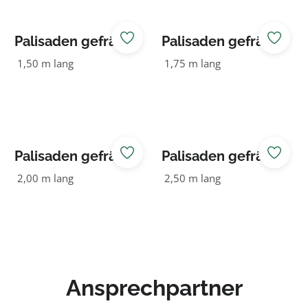
Palisaden gefräst
Palisaden gefräst
160 NADELHOLZ
160 NADELHOLZ
1,50 m lang
1,75 m lang
KDI grün
KDI grün
Palisaden gefräst
Palisaden gefräst
160 NADELHOLZ
160 NADELHOLZ
2,00 m lang
2,50 m lang
KDI grün
KDI grün
Ansprechpartner