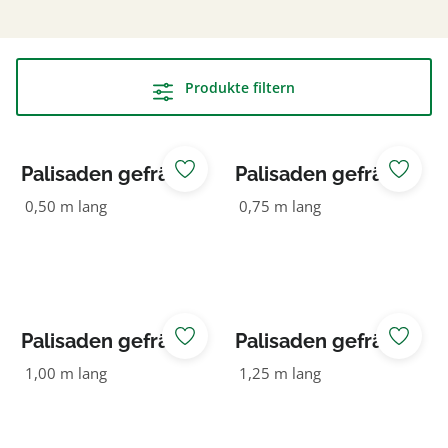
Produkte filtern
Palisaden gefräst
Palisaden gefräst
160 NADELHOLZ
160 NADELHOLZ
0,50 m lang
0,75 m lang
KDI grün
KDI grün
Palisaden gefräst
Palisaden gefräst
160 NADELHOLZ
160 NADELHOLZ
1,00 m lang
1,25 m lang
KDI grün
KDI grün