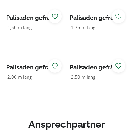
Palisaden gefräst
Palisaden gefräst
180 NADELHOLZ
180 NADELHOLZ
1,50 m lang
1,75 m lang
KDI grün
KDI grün
Palisaden gefräst
Palisaden gefräst
180 NADELHOLZ
180 NADELHOLZ
2,00 m lang
2,50 m lang
KDI grün
KDI grün
Ansprechpartner