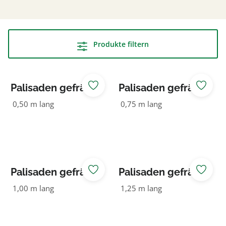
Produkte filtern
Palisaden gefräst
Palisaden gefräst
180 NADELHOLZ
180 NADELHOLZ
0,50 m lang
0,75 m lang
KDI grün
KDI grün
Palisaden gefräst
Palisaden gefräst
180 NADELHOLZ
180 NADELHOLZ
1,00 m lang
1,25 m lang
KDI grün
KDI grün