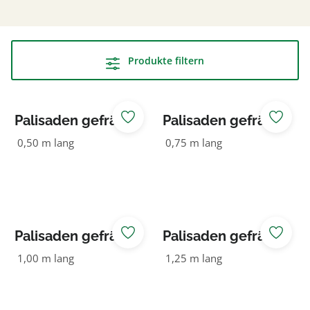
Produkte filtern
Palisaden gefräst
Palisaden gefräst
80 NADELHOLZ
80 NADELHOLZ
0,50 m lang
0,75 m lang
KDI grün
KDI grün
Palisaden gefräst
Palisaden gefräst
80 NADELHOLZ
80 NADELHOLZ
1,00 m lang
1,25 m lang
KDI grün
KDI grün