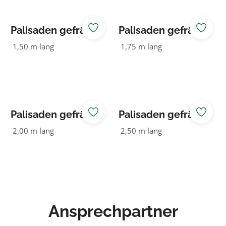
Palisaden gefräst
Palisaden gefräst
80 NADELHOLZ
80 NADELHOLZ
1,50 m lang
1,75 m lang
KDI grün
KDI grün
Palisaden gefräst
Palisaden gefräst
80 NADELHOLZ
80 NADELHOLZ
2,00 m lang
2,50 m lang
KDI grün
KDI grün
Ansprechpartner