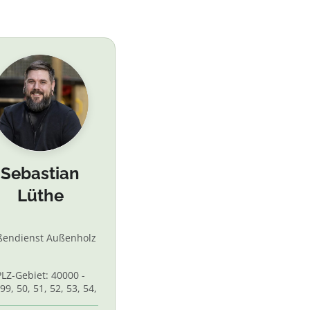
Sebastian
Lüthe
ßendienst Außenholz
PLZ-Gebiet: 40000 -
99, 50, 51, 52, 53, 54,
 56, 58,60, 61, 62, 65