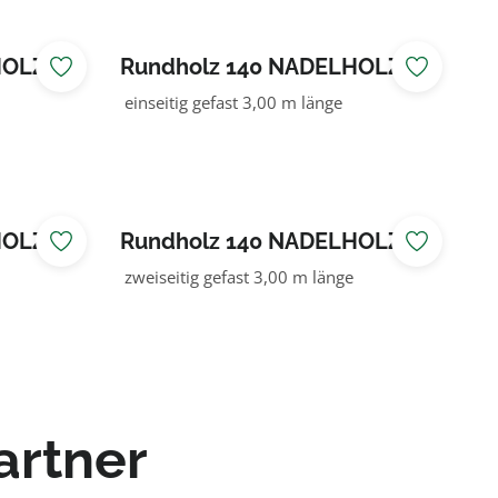
HOLZ
Rundholz 140 NADELHOLZ
KDI braun
einseitig gefast 3,00 m länge
HOLZ
Rundholz 140 NADELHOLZ
KDI grün
zweiseitig gefast 3,00 m länge
artner