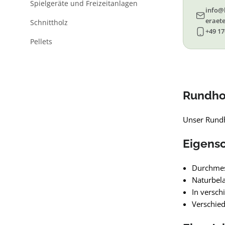
Spielgeräte und Freizeitanlagen
info@
eraete
Schnittholz
+49 17
Pellets
Rundhol
Unser Rundh
Eigens
Durchme
Naturbel
In versch
Verschie