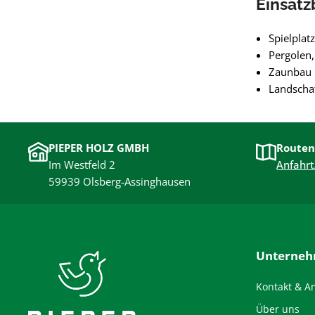
Einsatz
Spielplat
Pergolen,
Zaunbau 
Landschaf
PIEPER HOLZ GMBH
Routen
Im Westfeld 2
Anfahrt
59939 Olsberg-Assinghausen
Unterne
Kontakt & A
Über uns