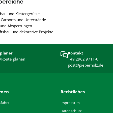
bereiche
zbau und Klettergerüste
 Carports und Unterstände
und Absperrungen
tsbau und dekorative Projekte
planer
Kontakt
/Route planen
+49 2962 9711-0
post@pieperholz.de
hmen
Rechtliches
nfahrt
Impressum
Datenschutz