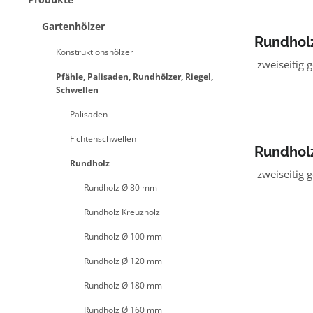
Gartenhölzer
Rundhol
Konstruktionshölzer
zweiseitig g
Pfähle, Palisaden, Rundhölzer, Riegel,
Schwellen
Palisaden
Fichtenschwellen
Rundhol
Rundholz
KDI brau
zweiseitig g
Rundholz Ø 80 mm
Rundholz Kreuzholz
Rundholz Ø 100 mm
Rundholz Ø 120 mm
Rundholz Ø 180 mm
Rundholz Ø 160 mm