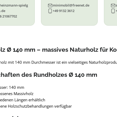
93, 94, 95, 96
heinzmann-spielg
minimobil@freenet.de
.de
+49 9132 3612
6 21067702
z Ø 140 mm – massives Naturholz für Ko
olz mit 140 mm Durchmesser ist ein vielseitiges Naturholzprod
chaften des Rundholzes Ø 140 mm
sser: 140 mm
assenes Massivholz
iedenen Längen erhältlich
dene Holzschutzbehandlungen verfügbar