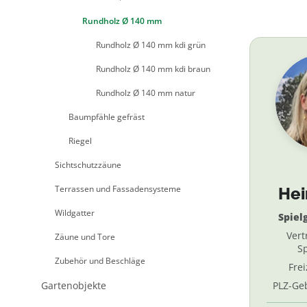
Rundholz Ø 140 mm
Rundholz Ø 140 mm kdi grün
Rundholz Ø 140 mm kdi braun
Rundholz Ø 140 mm natur
Baumpfähle gefräst
Riegel
Sichtschutzzäune
Terrassen und Fassadensysteme
He
Wildgatter
Spiel
Vert
Zäune und Tore
Sp
Zubehör und Beschläge
Fre
Gartenobjekte
PLZ-Geb
69, 