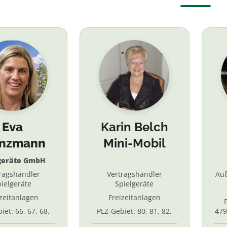
Eva
Karin Belch
inzmann
Mini-Mobil
geräte GmbH
ragshändler
Vertragshändler
Au
ielgeräte
Spielgeräte
izeitanlagen
Freizeitanlagen
iet: 66, 67, 68,
PLZ-Gebiet: 80, 81, 82,
479
7, 87. 88, 89
83, 84, 85, 86, 90, 91, 92,
55,