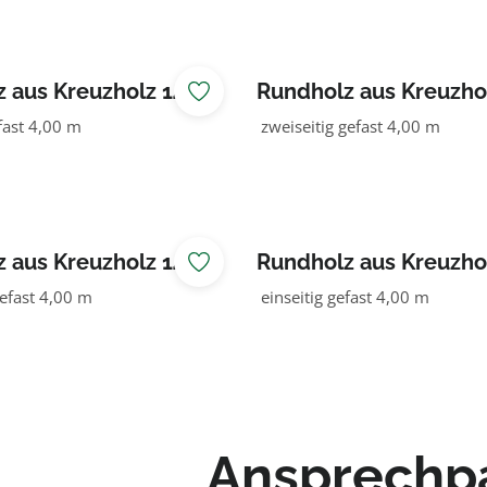
 aus Kreuzholz 140
Rundholz aus Kreuzho
OLZ
NADELHOLZ
fast 4,00 m
zweiseitig gefast 4,00 m
 aus Kreuzholz 140
Rundholz aus Kreuzho
LZ KDI braun
NADELHOLZ kdi grün
efast 4,00 m
einseitig gefast 4,00 m
Ansprechp