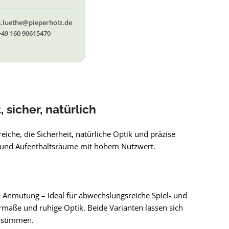
 56, 58,60, 61, 62, 65
s.luethe@pieperholz.de
+49 160 90615470
 sicher, natürlich
che, die Sicherheit, natürliche Optik und präzise
l- und Aufenthaltsräume mit hohem Nutzwert.
 Anmutung – ideal für abwechslungsreiche Spiel- und
termaße und ruhige Optik. Beide Varianten lassen sich
abstimmen.