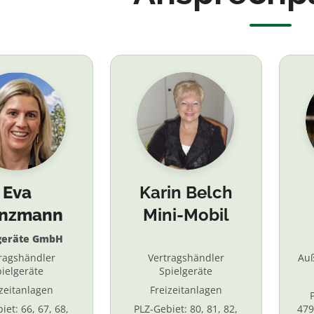
Eva
Karin Belch
inzmann
Mini-Mobil
geräte GmbH
ragshändler
Vertragshändler
Au
ielgeräte
Spielgeräte
izeitanlagen
Freizeitanlagen
iet: 66, 67, 68,
PLZ-Gebiet: 80, 81, 82,
479