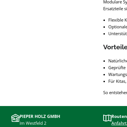
Modulare Sy
Ersatzteile 
Flexible
Optionale
Unterstü
Vorteil
Natürlich
Geprüfte 
Wartungsa
Für Kitas
So entstehe
PIEPER HOLZ GMBH
Routen
Im Westfeld 2
Anfahrt