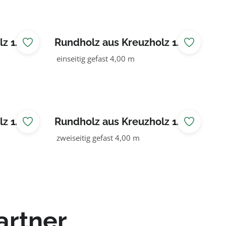
lz 140
Rundholz aus Kreuzholz 140
NADELHOLZ KDI braun
einseitig gefast 4,00 m
lz 140
Rundholz aus Kreuzholz 140
NADELHOLZ kdi grün
zweiseitig gefast 4,00 m
artner