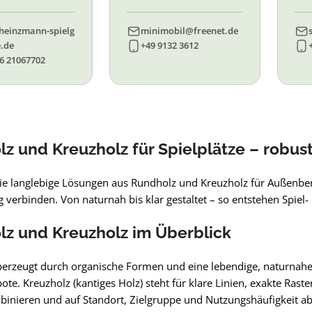
7, 87. 88, 89
83, 84, 85, 86, 90, 91, 92,
55,
93, 94, 95, 96
heinzmann-spielg
minimobil@freenet.de
.de
+49 9132 3612
6 21067702
z und Kreuzholz für Spielplätze – robust,
ie langlebige Lösungen aus Rundholz und Kreuzholz für Außenberei
g verbinden. Von naturnah bis klar gestaltet – so entstehen Spie
z und Kreuzholz im Überblick
erzeugt durch organische Formen und eine lebendige, naturnahe
ote. Kreuzholz (kantiges Holz) steht für klare Linien, exakte Ras
mbinieren und auf Standort, Zielgruppe und Nutzungshäufigkeit 