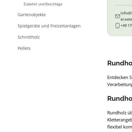
69, 
Zubehör und Beschläge
info@
Gartenobjekte
eraete
+49 17
Spielgeräte und Freizeitanlagen
Schnittholz
Pellets
Rundhol
Entdecken S
Verarbeitun
Rundhol
Rundholz üb
Kletterangeb
flexibel ko