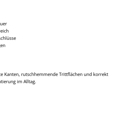
auer
eich
schlüsse
gen
te Kanten, rutschhemmende Trittflächen und korrekt
ierung im Alltag.