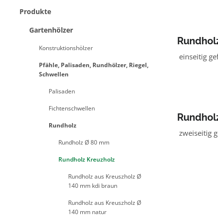
Produkte
Gartenhölzer
Rundholz
Konstruktionshölzer
NADELH
einseitig ge
Pfähle, Palisaden, Rundhölzer, Riegel,
Schwellen
Palisaden
Fichtenschwellen
Rundholz
Rundholz
NADELHO
zweiseitig g
Rundholz Ø 80 mm
Rundholz Kreuzholz
Rundholz aus Kreuszholz Ø
140 mm kdi braun
Rundholz aus Kreuszholz Ø
140 mm natur