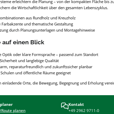
steme erleichtern die Planung – von der kompakten Fläche bis z
sichern die Wirtschaftlichkeit über den gesamten Lebenszyklus.
 Kombinationen aus Rundholz und Kreuzholz
 Farbakzente und thematische Gestaltung
tzung durch Planungsunterlagen und Montagehinweise
e auf einen Blick
e Optik oder klare Formsprache – passend zum Standort
Sicherheit und langlebige Qualität
rm, reparaturfreundlich und zukunftssicher planbar
, Schulen und öffentliche Räume geeignet
n einladende Orte, die Bewegung, Begegnung und Erholung verein
planer
Kontakt
/Route planen
+49 2962 9711-0