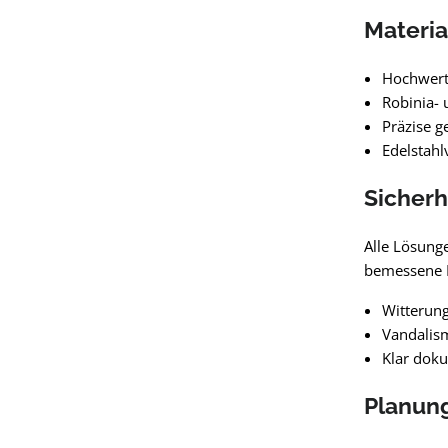
Materia
Hochwert
Robinia- 
Präzise g
Edelstahl
Sicherh
Alle Lösung
bemessene F
Witterun
Vandalis
Klar doku
Planun