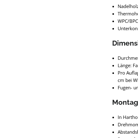
Nadelholz
Thermohol
WPC/BPC: 
Unterkon
Dimensi
Durchmess
Länge: Fa
Pro Aufla
cm bei W
Fugen- u
Montage
In Hartho
Drehmome
Abstandsh