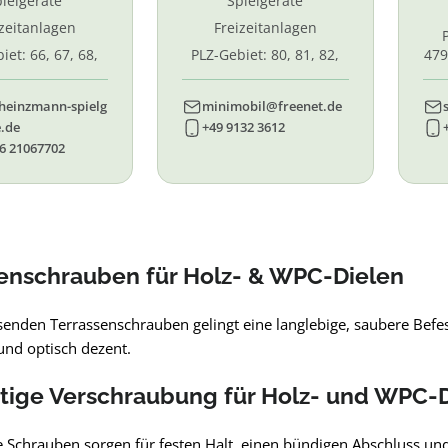
ielgeräte
Spielgeräte
izeitanlagen
Freizeitanlagen
iet: 66, 67, 68,
PLZ-Gebiet: 80, 81, 82,
479
7, 87. 88, 89
83, 84, 85, 86, 90, 91, 92,
55,
93, 94, 95, 96
heinzmann-spielg
minimobil@freenet.de
.de
+49 9132 3612
6 21067702
enschrauben für Holz- & WPC-Dielen
senden Terrassenschrauben gelingt eine langlebige, saubere Befe
und optisch dezent.
htige Verschraubung für Holz- und WPC-
 Schrauben sorgen für festen Halt, einen bündigen Abschluss und