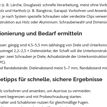
 (z. B. Lärche, Douglasie): schnelle Verarbeitung, meist ohne Vor
z und Hartholz (z. B. Bangkirai, Garapa): Vorbohren und Ansenke
je nach System spezielle Schrauben oder verdeckte Clips verwe
struktion aus Holz oder Aluminium: Schraubenwahl und Dimensio
onierung und Bedarf ermitteln
er: gängig sind 4,5–5,5 mm (abhängig von Diele und Unterkonst
ustregel 2,2–2,5 × Dielenstärke; der Schaft soll die Unterkonstrukt
ger: zwei Schrauben je Diele; Achsabstände der Unterkonstrukti
PC).
nd Randabstände: Dielenabstand meist 5–7 mm, Randabstand mi
tipps für schnelle, sichere Ergebnisse
lz vorbohren und ansenken, um Ausrisse zu vermeiden.
nt begrenzen und mit Probeschraubung starten.
alter und Schablonen nutzen für gleichmäßige Fugen.