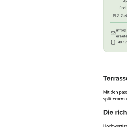
Sp
Fre
PLZ-Geb
69, 
info@
eraete
+49 17
Terrass
Mit den pas
splitterarm 
Die ric
Hochwertige