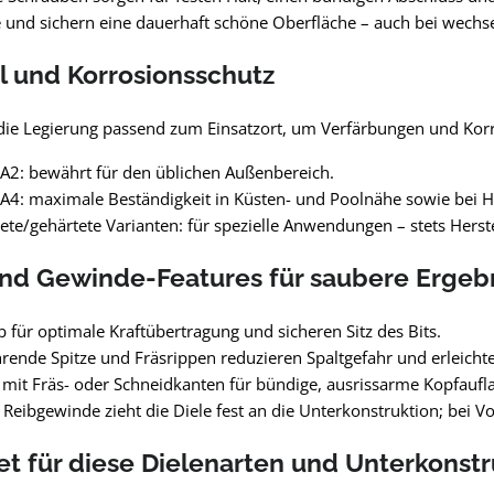
 und sichern eine dauerhaft schöne Oberfläche – auch bei wech
l und Korrosionsschutz
die Legierung passend zum Einsatzort, um Verfärbungen und Kor
 A2: bewährt für den üblichen Außenbereich.
 A4: maximale Beständigkeit in Küsten- und Poolnähe sowie bei 
ete/gehärtete Varianten: für spezielle Anwendungen – stets Herst
nd Gewinde-Features für saubere Ergeb
b für optimale Kraftübertragung und sicheren Sitz des Bits.
rende Spitze und Fräsrippen reduzieren Spaltgefahr und erleicht
mit Fräs- oder Schneidkanten für bündige, ausrissarme Kopfaufl
r Reibgewinde zieht die Diele fest an die Unterkonstruktion; bei
t für diese Dielenarten und Unterkonst