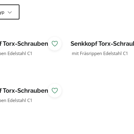
typ
Torx-Schrauben 5 x
Senkkopf Torx-Schraube
60 mm
pen Edelstahl C1
mit Fräsrippen Edelstahl C1
Torx-Schrauben 6 x
pen Edelstahl C1