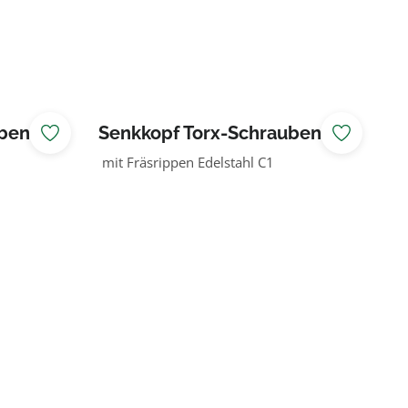
n 5 x
Senkkopf Torx-Schrauben 5 x
70 mm
mit Fräsrippen Edelstahl C1