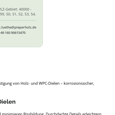
PLZ-Gebiet: 40000 -
99, 50, 51, 52, 53, 54,
 56, 58,60, 61, 62, 65
s.luethe@pieperholz.de
+49 160 90615470
stigung von Holz- und WPC-Dielen – korrosionssicher,
Dielen
 minimieren Rissbildung. Durchdachte Details erleichtern