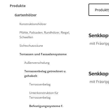
Produkte
Produkt
Gartenhölzer
Konstruktionshölzer
Pfähle, Palisaden, Rundhölzer, Riegel,
Senkkopf 
Schwellen
50 mm
mit Fräsrip
Sichtschutzzäune
Terrassen und Fassadensysteme
Außenverschalung
Terrassenbelag getrocknet u.
Senkkopf 
gehobelt
90 mm
mit Fräsrip
Terrassenbelag
Unterkonstruktion für
Terrassenbelag
Befestigungssysteme f.