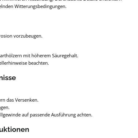
selnden Witterungsbedingungen.
rosion vorzubeugen.
Harthölzern mit höherem Säuregehalt.
ellerhinweise beachten.
nisse
ern das Versenken.
agen.
 Vollgewinde auf passende Ausführung achten.
ruktionen