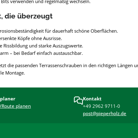
 Bits verwenden und regelmäßig wechseln.
t, die überzeugt
osionsbeständigkeit für dauerhaft schöne Oberflächen.
rsenkte Köpfe ohne Ausrisse.
e Rissbildung und starke Auszugswerte.
rm – bei Bedarf einfach austauschbar.
jetzt die passenden Terrassenschrauben in den richtigen Längen u
lle Montage.
planer
Kontakt
/Route planen
+49 2962 9711-0
post@pieperholz.de