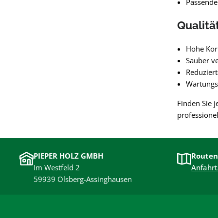
Passende
Qualitä
Hohe Korr
Sauber ve
Reduziert
Wartungsa
Finden Sie 
professione
PIEPER HOLZ GMBH
Routen
Im Westfeld 2
Anfahrt
59939 Olsberg-Assinghausen