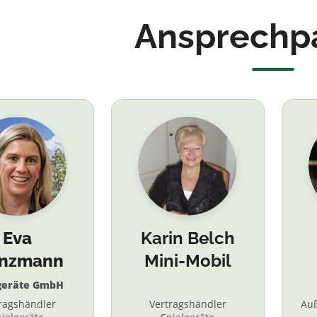
Ansprechp
Eva
Karin Belch
inzmann
Mini-Mobil
geräte GmbH
ragshändler
Vertragshändler
Au