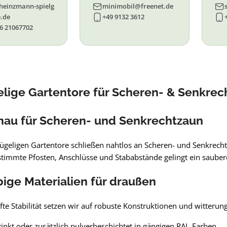
heinzmann-spielg
minimobil@freenet.de
.de
+49 9132 3612
6 21067702
elige Gartentore für Scheren- & Senkrec
nau für Scheren- und Senkrechtzaun
ügeligen Gartentore schließen nahtlos an Scheren- und Senkrecht
timmte Pfosten, Anschlüsse und Stababstände gelingt ein saubere
ige Materialien für draußen
te Stabilität setzen wir auf robuste Konstruktionen und witteru
inkt oder zusätzlich pulverbeschichtet in gängigen RAL-Farben