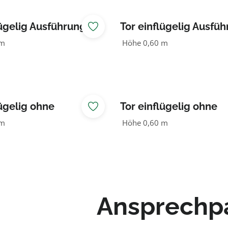
ügelig Ausführung III
Tor einflügelig Ausführ
reit
1,25 m breit
 m
Höhe 0,60 m
lügelig ohne
Tor einflügelig ohne
 1,00 m breit
Beschlag 1,25 m breit
 m
Höhe 0,60 m
Ansprechp