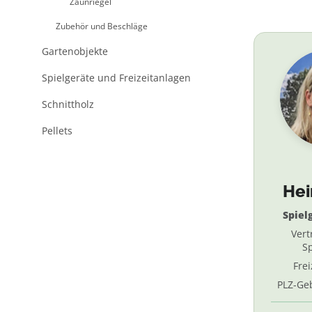
Zaunriegel
Zubehör und Beschläge
Gartenobjekte
Spielgeräte und Freizeitanlagen
Schnittholz
Pellets
He
Spiel
Vert
Sp
Fre
PLZ-Geb
69, 