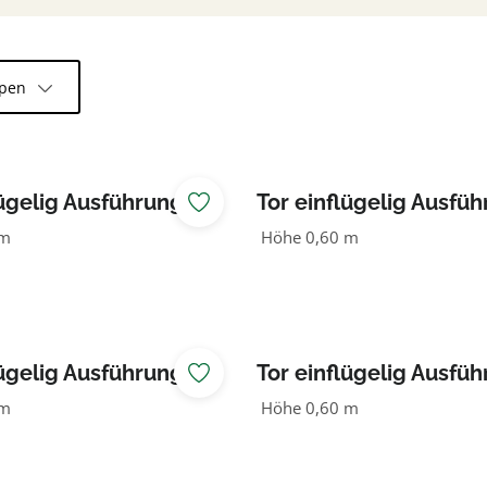
ppen
ügelig Ausführung I
Tor einflügelig Ausführ
reit
1,25 m breit
 m
Höhe 0,60 m
ügelig Ausführung II
Tor einflügelig Ausführ
reit
1,25 m breit
 m
Höhe 0,60 m