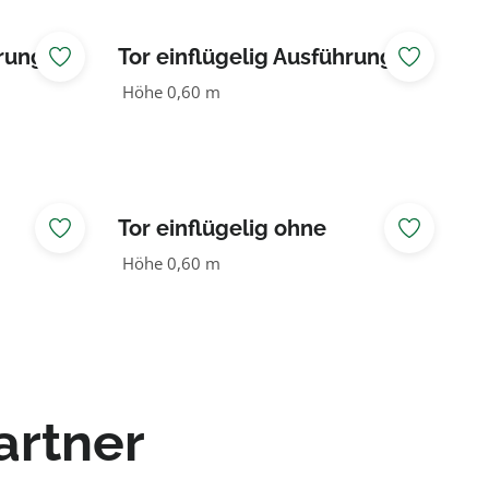
ung III
Tor einflügelig Ausführung III
1,50 m breit
Höhe 0,60 m
Tor einflügelig ohne
Beschlag 1,50 m breit
Höhe 0,60 m
artner