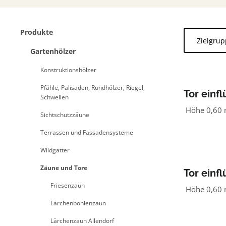
Produkte
Zielgru
Gartenhölzer
Konstruktionshölzer
Pfähle, Palisaden, Rundhölzer, Riegel,
Tor einfl
Schwellen
1,00 m b
Höhe 0,60
Sichtschutzzäune
Terrassen und Fassadensysteme
Wildgatter
Zäune und Tore
Tor einfl
1,00 m b
Friesenzaun
Höhe 0,60
Lärchenbohlenzaun
Lärchenzaun Allendorf