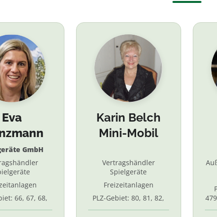
Eva
Karin Belch
inzmann
Mini-Mobil
geräte GmbH
ragshändler
Vertragshändler
Au
ielgeräte
Spielgeräte
izeitanlagen
Freizeitanlagen
iet: 66, 67, 68,
PLZ-Gebiet: 80, 81, 82,
479
7, 87. 88, 89
83, 84, 85, 86, 90, 91, 92,
55,
93, 94, 95, 96