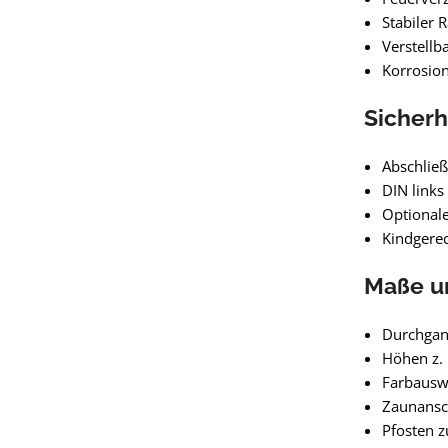
Stabiler 
Verstellb
Korrosio
Sicherh
Abschließ
DIN links
Optionale
Kindgerec
Maße u
Durchgan
Höhen z.
Farbausw
Zaunansch
Pfosten z