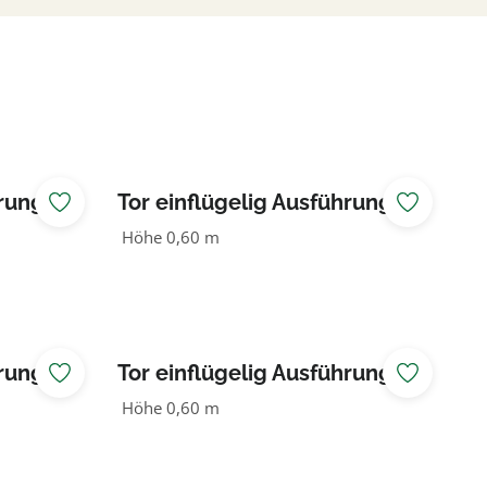
ung I
Tor einflügelig Ausführung I
1,50 m breit
Höhe 0,60 m
ung II
Tor einflügelig Ausführung II
1,50 m breit
Höhe 0,60 m