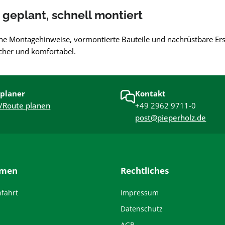
 geplant, schnell montiert
he Montagehinweise, vormontierte Bauteile und nachrüstbare Ersa
icher und komfortabel.
planer
Kontakt
/Route planen
+49 2962 9711-0
post@pieperholz.de
hmen
Rechtliches
nfahrt
Impressum
Datenschutz
AGB