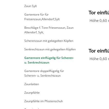
Zaun Sylt
Tor einfl
Gartentore für für
1,00 m b
Freisenzaun,Allendorf,Sylt
Höhe 0,60
Beschläge f. Tore Friesenzaun, Zaun
Allendorf, Sylt,
Scherenzaun mit gekegelten Köpfen
Senkrechtzaun mit gekegelten Köpfen
Tor einf
Beschlag
Gartentore einflügelig für Scheren-
Höhe 0,60
u. Senkrechtzaun
Gartentore doppelflügelig für
Scheren- u. Senkrechtzaun
Zaunlatten
Zaunpfähle
Zaunpfähle im Pfostenschuh