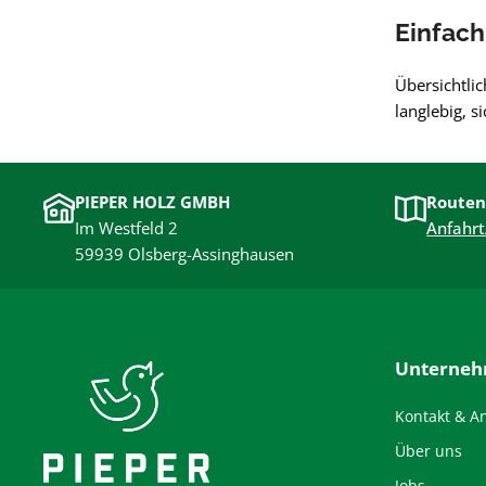
Einfach
Übersichtlic
langlebig, s
PIEPER HOLZ GMBH
Routen
Im Westfeld 2
Anfahrt
59939 Olsberg-Assinghausen
Unterne
Kontakt & A
Über uns
Jobs