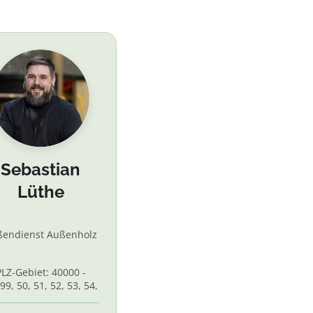
Sebastian
Lüthe
ßendienst Außenholz
PLZ-Gebiet: 40000 -
99, 50, 51, 52, 53, 54,
 56, 58,60, 61, 62, 65