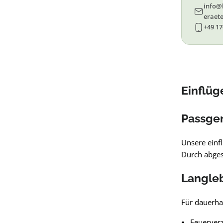
info@
eraete
+49 17
Einflüg
Passge
Unsere einfl
Durch abges
Langleb
Für dauerhaf
Feuerverz