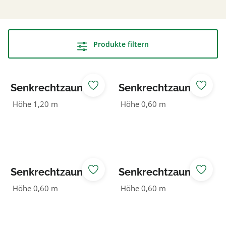
Produkte filtern
Senkrechtzaun 60
Senkrechtzaun 60
mm braun
mm braun mit
Höhe 1,20 m
Höhe 0,60 m
komplett
Riegel
Senkrechtzaun 60
Senkrechtzaun 60
mm grün
mm grün mit
Höhe 0,60 m
Höhe 0,60 m
komplett
Riegel