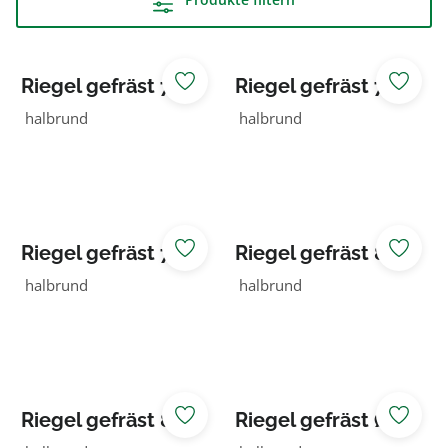
Riegel gefräst 70
Riegel gefräst 70
NADELHOLZ
NADELHOLZ KDI
halbrund
halbrund
braun
Riegel gefräst 70
Riegel gefräst 80
NADELHOLZ KDI
NADELHOLZ KDI
halbrund
halbrund
grün
braun
Riegel gefräst 80
Riegel gefräst Ø
NADELHOLZ KDI
80 NADELHOLZ