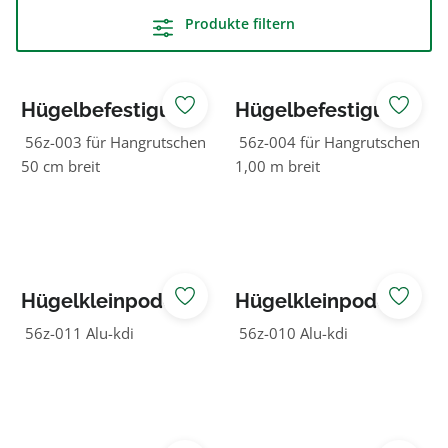
Produkte filtern
Hügelbefestigun
Hügelbefestigun
g und Einstieg
g und Einstieg
56z-003 für Hangrutschen
56z-004 für Hangrutschen
50 cm breit
1,00 m breit
Hügelkleinpodest
Hügelkleinpodest
für Rutschen 100
für Rutschen 50
56z-011 Alu-kdi
56z-010 Alu-kdi
cm breit
cm breit