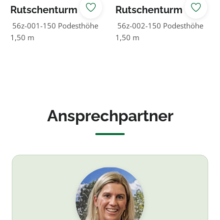
Rutschenturm
Rutschenturm
0,50 m breit
1,00 m breit
56z-001-150 Podesthöhe
56z-002-150 Podesthöhe
1,50 m
1,50 m
Ansprechpartner