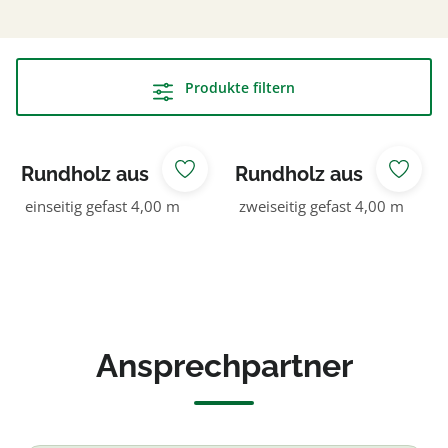
Produkte filtern
Rundholz aus
Rundholz aus
Kreuzholz 140
Kreuzholz 140
einseitig gefast 4,00 m
zweiseitig gefast 4,00 m
NADELHOLZ kdi
NADELHOLZ kdi
grün
grün
Ansprechpartner