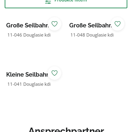
Große Seilbahn
Große Seilbahn
50 m lang mit
50 m lang ohne
11-046 Douglasie kdi
11-048 Douglasie kdi
Rampe
Rampe
Kleine Seilbahn
25 m lang mit
11-041 Douglasie kdi
Aufstiegsrampe
Ansprechpartner