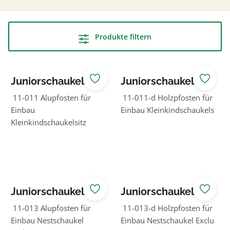
Produkte filtern
Juniorschaukel
Juniorschaukel
ohne Sitz oder
ohne Sitz oder
11-011 Alupfosten für
11-011-d Holzpfosten für
Nest
Nest
Einbau
Einbau Kleinkindschaukels
Kleinkindschaukelsitz
Juniorschaukel
Juniorschaukel
ohne Sitz oder
ohne Sitz oder
11-013 Alupfosten für
11-013-d Holzpfosten für
Nest
Nest
Einbau Nestschaukel
Einbau Nestschaukel Exclu