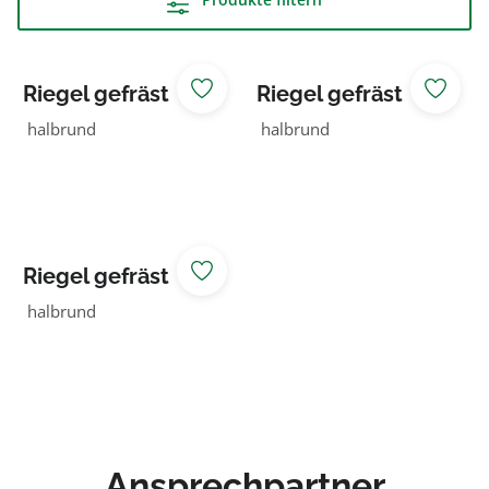
Riegel gefräst
Riegel gefräst
100 NADELHOLZ
100 NADELHOLZ
halbrund
halbrund
KDI braun
Riegel gefräst
100 NADELHOLZ
halbrund
KDI grün
Ansprechpartner