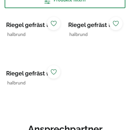
Riegel gefräst 80
Riegel gefräst 80
NADELHOLZ KDI
NADELHOLZ KDI
halbrund
halbrund
braun
grün
Riegel gefräst Ø
80 NADELHOLZ
halbrund
Ansprechpartner