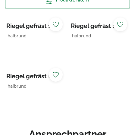
Riegel gefräst 140
Riegel gefräst 140
NADELHOLZ
NADELHOLZ KDI
halbrund
halbrund
braun
Riegel gefräst 140
NADELHOLZ KDI
halbrund
grün
Ansprechpartner