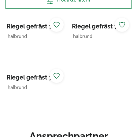
Riegel gefräst 70
Riegel gefräst 70
NADELHOLZ
NADELHOLZ KDI
halbrund
halbrund
braun
Riegel gefräst 70
NADELHOLZ KDI
halbrund
grün
Ansprechpartner