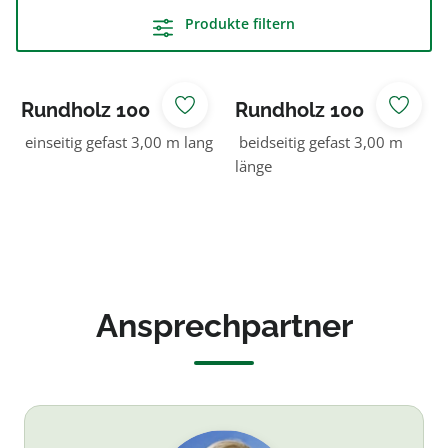
Produkte filtern
Rundholz 100
Rundholz 100
NADELHOLZ KDI
NADELHOLZ KDI
einseitig gefast 3,00 m lang
beidseitig gefast 3,00 m
braun
braun
länge
Ansprechpartner