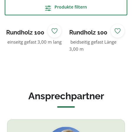
Produkte filtern
Rundholz 100
Rundholz 100
NADELHOLZ
NADELHOLZ
einseitg gefast 3,00 m lang
beidseitig gefast Länge
3,00 m
Ansprechpartner