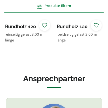
Produkte filtern
Rundholz 120
Rundholz 120
NADELHOLZ KDI
NADELHOLZ KDI
einseitig gefast 3,00 m
beidseitig gefast 3,00 m
braun
braun
länge
länge
Ansprechpartner