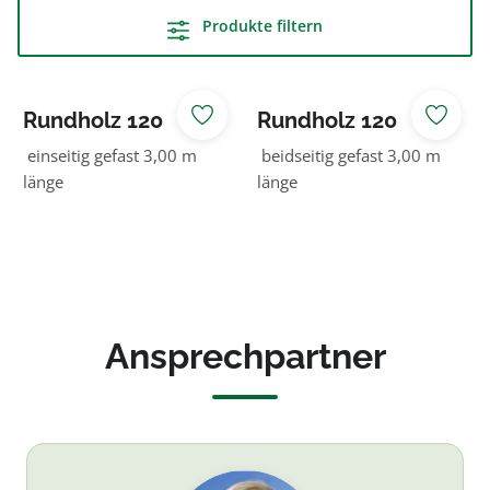
Produkte filtern
Rundholz 120
Rundholz 120
NADELHOLZ
NADELHOLZ
einseitig gefast 3,00 m
beidseitig gefast 3,00 m
länge
länge
Ansprechpartner