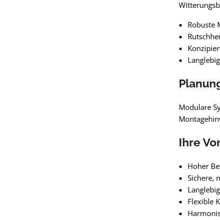
Witterungsb
Robuste M
Rutschhe
Konzipier
Langlebi
Planung
Modulare Sy
Montagehinw
Ihre Vo
Hoher Bew
Sichere,
Langlebig
Flexible 
Harmonisc