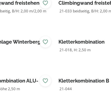
gwand freistehend
Climbingwand freist
90°/60°
seitig, B/H: 2,00 m/2,00 m
21-033 beidseitig, B/H: 2,00
nlage Winterberg
Kletterkombination
21-018, H: 2,50 m
ombination ALU-
Kletterkombination B
e
öhe 2,50 m
21-044