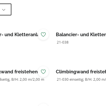
l
r- und Kletteranlage
Balancier- und Klette
ausen
Westenfeld
21-038
gwand freistehend
Climbingwand freist
90°
seitig, B/H: 2,00 m/2,00 m
21-030 einseitig; B/H: 2,00 m