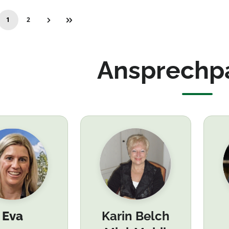
1
2
Seite
Seite
Ansprechp
Eva
Karin Belch