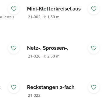
Mini-Kletterkreisel aus
tion
Herkulestau
ulestau
21-002, H: 1,50 m
Netz-, Sprossen-,
Climbingwand
21-026, H: 2,50 m
t
Reckstangen 2-fach
21-022