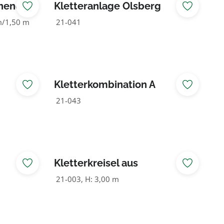
ehend
Kletteranlage Olsberg
 m/1,50 m
21-041
Kletterkombination A
21-043
Kletterkreisel aus
Herkulestau
21-003, H: 3,00 m