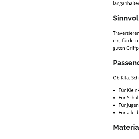
langanhalte
Sinnvol
Traversieren
ein, förder
guten Griff
Passend
Ob Kita, Sc
Für Klein
Für Schul
Für Jugen
Für alle:
Materia