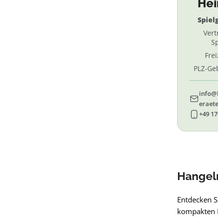
He
Spiel
Vert
Sp
Fre
PLZ-Geb
69, 
info@
eraete
+49 17
Hangeln
Entdecken S
kompakten Pa