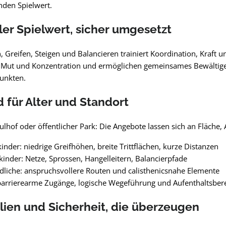
nden Spielwert.
ler Spielwert, sicher umgesetzt
, Greifen, Steigen und Balancieren trainiert Koordination, Kraft
n Mut und Konzentration und ermöglichen gemeinsames Bewältige
punkten.
 für Alter und Standort
hulhof oder öffentlicher Park: Die Angebote lassen sich an Fläch
kinder: niedrige Greifhöhen, breite Trittflächen, kurze Distanzen
kinder: Netze, Sprossen, Hangelleitern, Balancierpfade
dliche: anspruchsvollere Routen und calisthenicsnahe Elemente
 barrierearme Zugänge, logische Wegeführung und Aufenthaltsber
lien und Sicherheit, die überzeugen