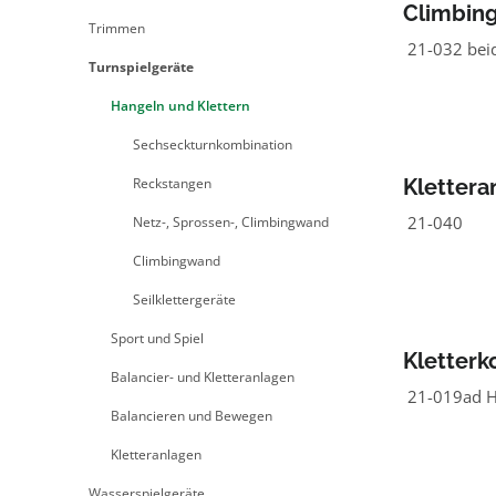
Climbin
Trimmen
90°/60°
21-032 beid
Turnspielgeräte
Hangeln und Klettern
Sechseckturnkombination
Reckstangen
Klettera
21-040
Netz-, Sprossen-, Climbingwand
Climbingwand
Seilklettergeräte
Sport und Spiel
Kletterk
Balancier- und Kletteranlagen
Douglasi
21-019ad H
Balancieren und Bewegen
Kletteranlagen
Wasserspielgeräte