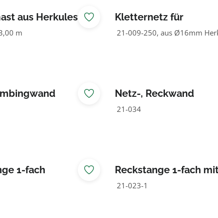
ast aus Herkulestau
Kletternetz für
Sechseckturnkombina
3,00 m
21-009-250, aus Ø16mm Herk
limbingwand
Netz-, Reckwand
21-034
ge 1-fach
Reckstange 1-fach mi
Alupfosten
21-023-1