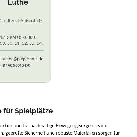
Lüthe
ßendienst Außenholz
PLZ-Gebiet: 40000 -
99, 50, 51, 52, 53, 54,
 56, 58,60, 61, 62, 65
s.luethe@pieperholz.de
+49 160 90615470
 für Spielplätze
stärken und für nachhaltige Bewegung sorgen – vom
, geprüfte Sicherheit und robuste Materialien sorgen für