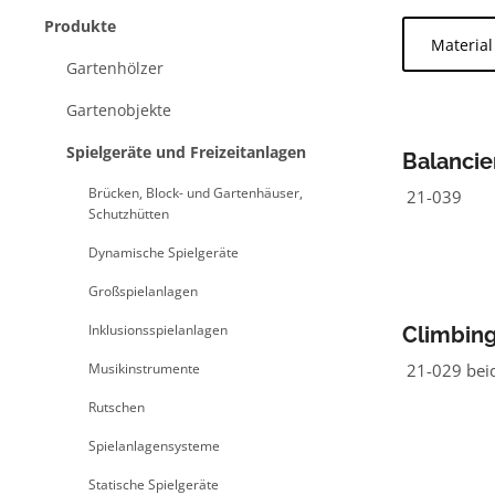
Produkte
Materia
Gartenhölzer
Gartenobjekte
Spielgeräte und Freizeitanlagen
Balancie
Assingh
Brücken, Block- und Gartenhäuser,
21-039
Schutzhütten
Dynamische Spielgeräte
Großspielanlagen
Inklusionsspielanlagen
Climbin
90°
Musikinstrumente
21-029 beid
Rutschen
Spielanlagensysteme
Statische Spielgeräte