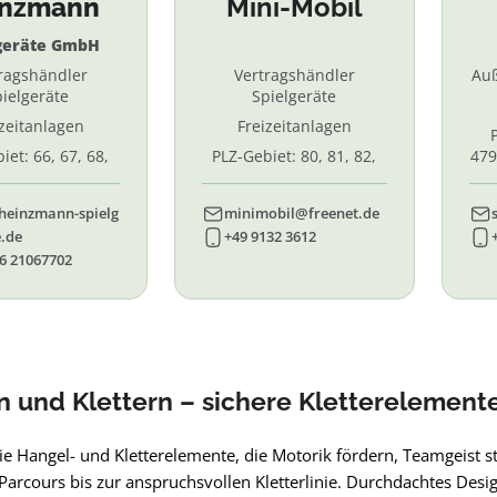
inzmann
Mini-Mobil
geräte GmbH
ragshändler
Vertragshändler
Au
ielgeräte
Spielgeräte
izeitanlagen
Freizeitanlagen
iet: 66, 67, 68,
PLZ-Gebiet: 80, 81, 82,
479
7, 87. 88, 89
83, 84, 85, 86, 90, 91, 92,
55,
93, 94, 95, 96
heinzmann-spielg
minimobil@freenet.de
.de
+49 9132 3612
6 21067702
 und Klettern – sichere Kletterelemente
ie Hangel- und Kletterelemente, die Motorik fördern, Teamgeist 
rcours bis zur anspruchsvollen Kletterlinie. Durchdachtes Design