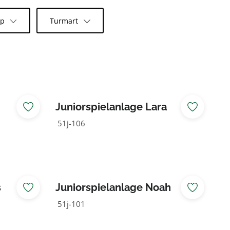
yp
Turmart
Juniorspielanlage Lara
51j-106
s
Juniorspielanlage Noah
51j-101