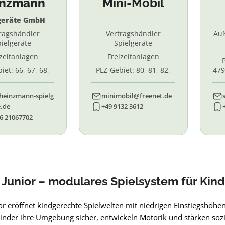
inzmann
Mini-Mobil
geräte GmbH
ragshändler
Vertragshändler
Au
ielgeräte
Spielgeräte
izeitanlagen
Freizeitanlagen
iet: 66, 67, 68,
PLZ-Gebiet: 80, 81, 82,
479
7, 87. 88, 89
83, 84, 85, 86, 90, 91, 92,
55,
93, 94, 95, 96
heinzmann-spielg
minimobil@freenet.de
.de
+49 9132 3612
6 21067702
Junior – modulares Spielsystem für Kind
r eröffnet kindgerechte Spielwelten mit niedrigen Einstiegshöhen
inder ihre Umgebung sicher, entwickeln Motorik und stärken sozia