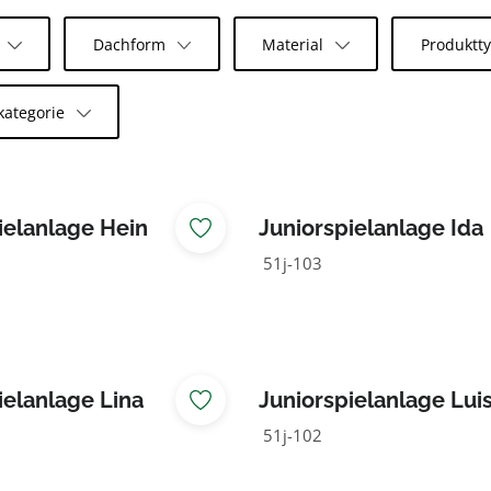
Dachform
Material
Produktt
kategorie
ielanlage Hein
Juniorspielanlage Ida
51j-103
ielanlage Lina
Juniorspielanlage Lui
51j-102