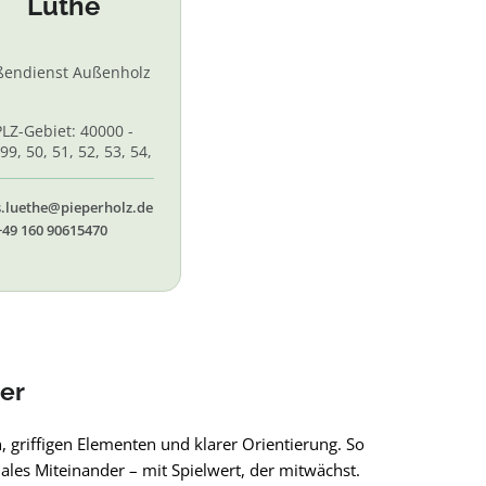
Lüthe
ßendienst Außenholz
PLZ-Gebiet: 40000 -
99, 50, 51, 52, 53, 54,
 56, 58,60, 61, 62, 65
s.luethe@pieperholz.de
+49 160 90615470
er
, griffigen Elementen und klarer Orientierung. So
les Miteinander – mit Spielwert, der mitwächst.