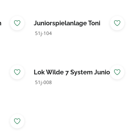
m
Juniorspielanlage Toni
51j-104
Lok Wilde 7 System Junior
51j-008
i