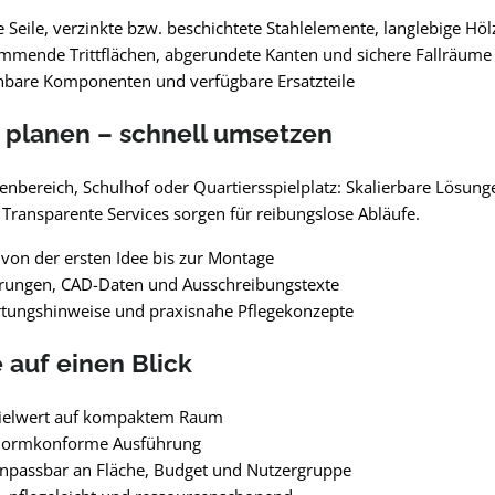
e Seile, verzinkte bzw. beschichtete Stahlelemente, langlebige Höl
mmende Trittflächen, abgerundete Kanten und sichere Fallräume
hbare Komponenten und verfügbare Ersatzteile
 planen – schnell umsetzen
enbereich, Schulhof oder Quartiersspielplatz: Skalierbare Lösung
Transparente Services sorgen für reibungslose Abläufe.
von der ersten Idee bis zur Montage
erungen, CAD-Daten und Ausschreibungstexte
rtungshinweise und praxisnahe Pflegekonzepte
e auf einen Blick
ielwert auf kompaktem Raum
 normkonforme Ausführung
anpassbar an Fläche, Budget und Nutzergruppe