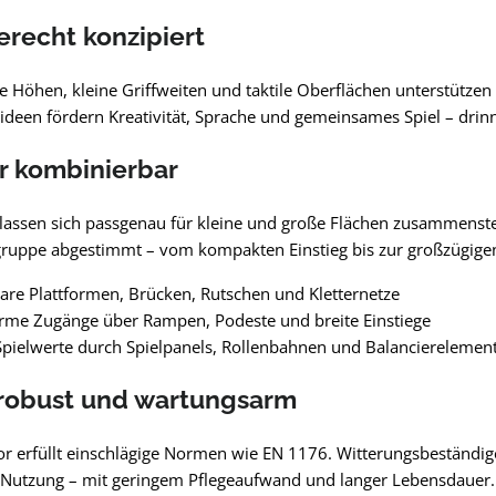
erecht konzipiert
 Höhen, kleine Griffweiten und taktile Oberflächen unterstützen 
ideen fördern Kreativität, Sprache und gemeinsames Spiel – drinn
r kombinierbar
lassen sich passgenau für kleine und große Flächen zusammenst
ruppe abgestimmt – vom kompakten Einstieg bis zur großzügigen 
are Plattformen, Brücken, Rutschen und Kletternetze
rme Zugänge über Rampen, Podeste und breite Einstiege
Spielwerte durch Spielpanels, Rollenbahnen und Balancierelemen
 robust und wartungsarm
or erfüllt einschlägige Normen wie EN 1176. Witterungsbeständig
e Nutzung – mit geringem Pflegeaufwand und langer Lebensdauer.