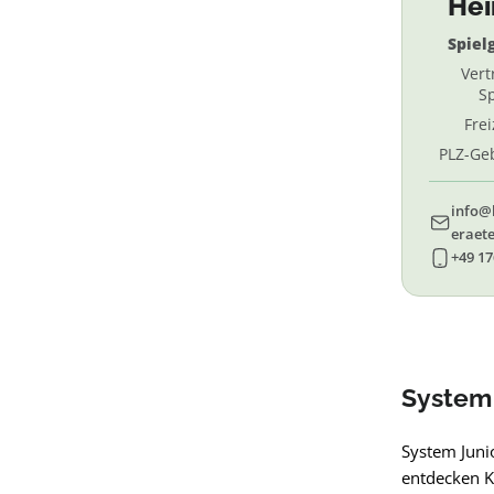
He
Spiel
Vert
Sp
Fre
PLZ-Geb
69, 
info@
eraete
+49 17
System 
System Junio
entdecken K