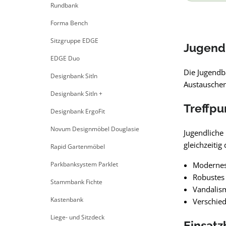
Rundbank
Forma Bench
Sitzgruppe EDGE
Jugendb
EDGE Duo
Die Jugendb
Designbank SitIn
Austauschen 
Designbank SitIn +
Treffpu
Designbank ErgoFit
Novum Designmöbel Douglasie
Jugendliche 
gleichzeiti
Rapid Gartenmöbel
Parkbanksystem Parklet
Modernes
Robustes 
Stammbank Fichte
Vandalism
Kastenbank
Verschied
Liege- und Sitzdeck
Einsatz