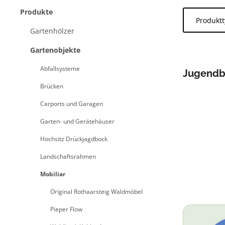
Produkte
Produkt
Gartenhölzer
Gartenobjekte
Abfallsysteme
Jugendba
lang
Brücken
Carports und Garagen
Garten- und Gerätehäuser
Hochsitz Drückjagdbock
Landschaftsrahmen
Mobiliar
Original Rothaarsteig Waldmöbel
Pieper Flow