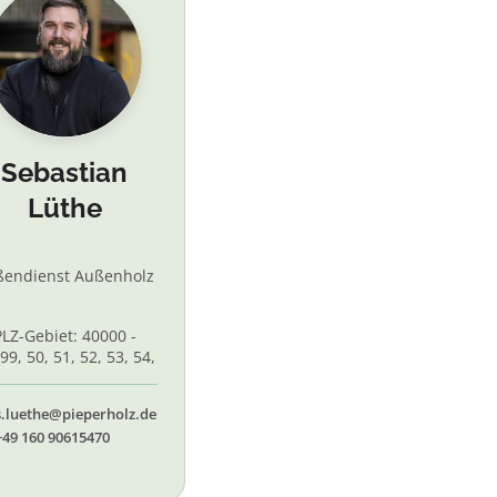
Sebastian
Lüthe
ßendienst Außenholz
PLZ-Gebiet: 40000 -
99, 50, 51, 52, 53, 54,
 56, 58,60, 61, 62, 65
s.luethe@pieperholz.de
+49 160 90615470