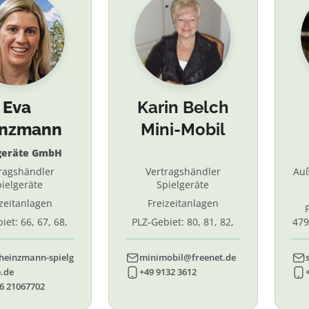
Eva
Karin Belch
inzmann
Mini-Mobil
geräte GmbH
ragshändler
Vertragshändler
Au
ielgeräte
Spielgeräte
izeitanlagen
Freizeitanlagen
iet: 66, 67, 68,
PLZ-Gebiet: 80, 81, 82,
479
7, 87. 88, 89
83, 84, 85, 86, 90, 91, 92,
55,
93, 94, 95, 96
heinzmann-spielg
minimobil@freenet.de
.de
+49 9132 3612
6 21067702