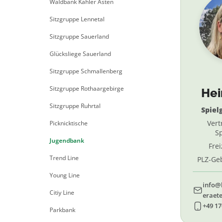
Waldbank Kahler Asten
Sitzgruppe Lennetal
Sitzgruppe Sauerland
Glücksliege Sauerland
Sitzgruppe Schmallenberg
Sitzgruppe Rothaargebirge
He
Sitzgruppe Ruhrtal
Spiel
Vert
Picknicktische
Sp
Jugendbank
Fre
Trend Line
PLZ-Geb
69, 
Young Line
info@
Citiy Line
eraete
+49 17
Parkbank