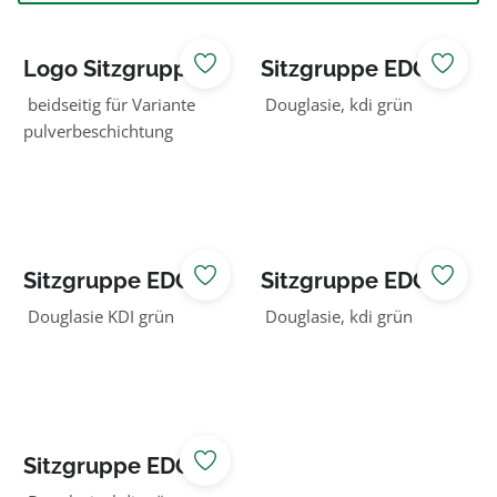
Logo Sitzgruppe
Sitzgruppe EDGE
EDGE Bank/Tisch
BANK ohne
beidseitig für Variante
Douglasie, kdi grün
Rückenlehne
pulverbeschichtung
Sitzgruppe EDGE
Sitzgruppe EDGE
BANK
TISCH
Douglasie KDI grün
Douglasie, kdi grün
pulverbeschichte
t ohne
Rückenlehne
Sitzgruppe EDGE
TISCH