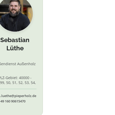
Sebastian
Lüthe
ßendienst Außenholz
PLZ-Gebiet: 40000 -
99, 50, 51, 52, 53, 54,
 56, 58,60, 61, 62, 65
s.luethe@pieperholz.de
+49 160 90615470