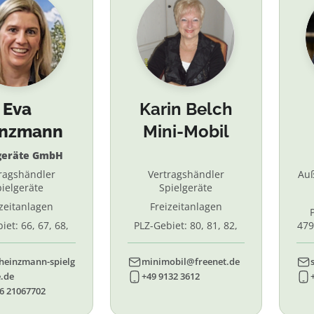
Eva
Karin Belch
inzmann
Mini-Mobil
geräte GmbH
ragshändler
Vertragshändler
Au
ielgeräte
Spielgeräte
izeitanlagen
Freizeitanlagen
iet: 66, 67, 68,
PLZ-Gebiet: 80, 81, 82,
479
7, 87. 88, 89
83, 84, 85, 86, 90, 91, 92,
55,
93, 94, 95, 96
heinzmann-spielg
minimobil@freenet.de
.de
+49 9132 3612
6 21067702