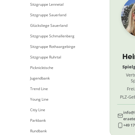
Sitzgruppe Lennetal
Sitzgruppe Sauerland
Glücksliege Sauerland
Sitzgruppe Schmallenberg
Sitzgruppe Rothaargebirge
He
Sitzgruppe Ruhrtal
Spiel
Picknicktische
Vert
Jugendbank
Sp
Fre
Trend Line
PLZ-Geb
Young Line
69, 
Citiy Line
info@
eraete
Parkbank
+49 17
Rundbank