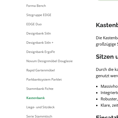
Forma Bench
Sitzgruppe EDGE
Kastenb
EDGE Duo
Designbank SitIn
Die Kastenb
Designbank SitIn +
großzügige S
Designbank ErgoFit
Sitzen 
Novum Designmöbel Douglasie
Durch die ka
Rapid Gartenmöbel
genutzt wer
Parkbanksystem Parklet
Massivho
Stammbank Fichte
Integrier
Kastenbank
Robuster,
Klare, ze
Liege- und Sitzdeck
Serie Stammtisch
Einsatz