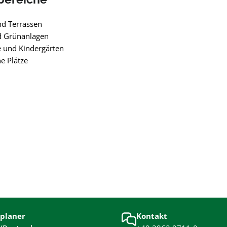
nd Terrassen
d Grünanlagen
 und Kindergärten
he Plätze
planer
Kontakt