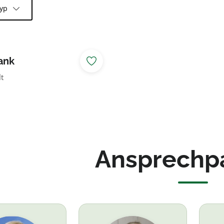
typ
ank
t
Ansprechp