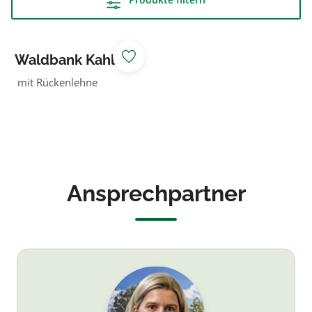
Waldbank Kahler
Asten 2.00 m lang
mit Rückenlehne
Ansprechpartner