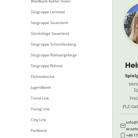
Waldbank Kahler Asten
Sitzgruppe Lennetal
Sitzgruppe Sauerland
Glücksliege Sauerland
Sitzgruppe Schmallenberg
Sitzgruppe Rothaargebirge
He
Sitzgruppe Ruhrtal
Spiel
Picknicktische
Vert
Jugendbank
Sp
Fre
Trend Line
PLZ-Geb
Young Line
69, 
Citiy Line
info@
eraete
Parkbank
+49 17