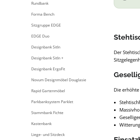
Rundbank
Forma Bench
Sitzgruppe EDGE
Stehtis
EDGE Duo
Designbank SitIn
Der Stehtisc
Designbank SitIn +
Sitzgelegenh
Designbank ErgoFit
Geselli
Novum Designmöbel Douglasie
Die erhöhte
Rapid Gartenmöbel
Parkbanksystem Parklet
Stehtisch
Massivho
Stammbank Fichte
Gesellige
Kastenbank
Witterung
Liege- und Sitzdeck
Einsatz