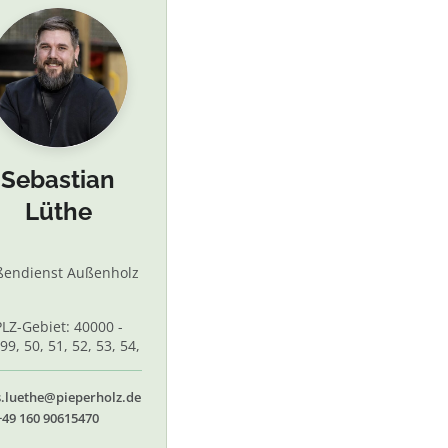
Sebastian
Lüthe
ßendienst Außenholz
PLZ-Gebiet: 40000 -
99, 50, 51, 52, 53, 54,
 56, 58,60, 61, 62, 65
s.luethe@pieperholz.de
+49 160 90615470