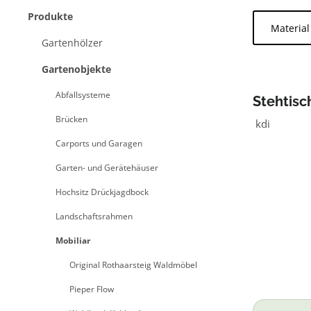
Produkte
Materia
Gartenhölzer
Gartenobjekte
Abfallsysteme
Stehtisc
Brücken
kdi
Carports und Garagen
Garten- und Gerätehäuser
Hochsitz Drückjagdbock
Landschaftsrahmen
Mobiliar
Original Rothaarsteig Waldmöbel
Pieper Flow