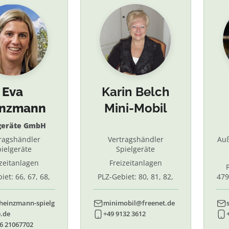
Eva
Karin Belch
inzmann
Mini-Mobil
geräte GmbH
ragshändler
Vertragshändler
Au
ielgeräte
Spielgeräte
izeitanlagen
Freizeitanlagen
iet: 66, 67, 68,
PLZ-Gebiet: 80, 81, 82,
479
7, 87. 88, 89
83, 84, 85, 86, 90, 91, 92,
55,
93, 94, 95, 96
heinzmann-spielg
minimobil@freenet.de
.de
+49 9132 3612
6 21067702