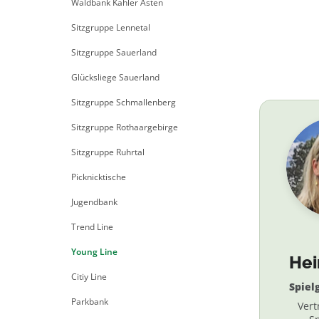
Waldbank Kahler Asten
Sitzgruppe Lennetal
Sitzgruppe Sauerland
Glücksliege Sauerland
Sitzgruppe Schmallenberg
Sitzgruppe Rothaargebirge
Sitzgruppe Ruhrtal
Picknicktische
Jugendbank
Trend Line
Young Line
He
Citiy Line
Spiel
Parkbank
Vert