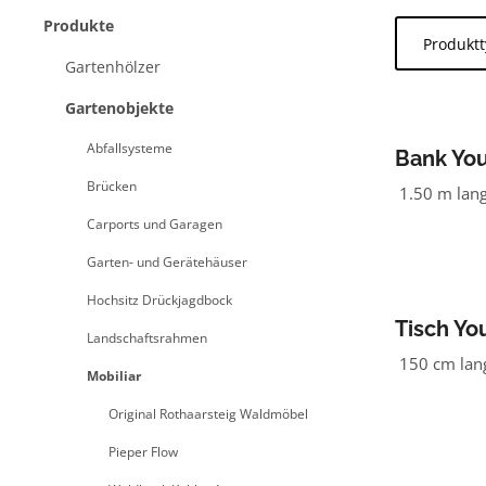
Produkte
Produkt
Gartenhölzer
Gartenobjekte
Abfallsysteme
Bank You
Rückenl
Brücken
1.50 m lan
Carports und Garagen
Garten- und Gerätehäuser
Hochsitz Drückjagdbock
Tisch Yo
Landschaftsrahmen
150 cm lang
Mobiliar
Original Rothaarsteig Waldmöbel
Pieper Flow