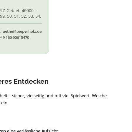
PLZ-Gebiet: 40000 -
99, 50, 51, 52, 53, 54,
 56, 58,60, 61, 62, 65
s.luethe@pieperholz.de
+49 160 90615470
heres Entdecken
it – sicher, vielseitig und mit viel Spielwert. Weiche
 ein.
n eine verlässliche Aufsicht.