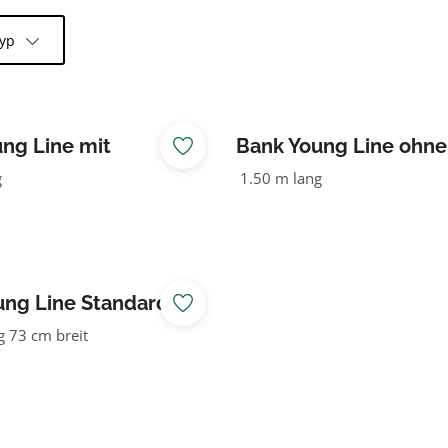
typ
ng Line mit
Bank Young Line ohne
ehne
Rückenlehne
g
1.50 m lang
ung Line Standard
 73 cm breit