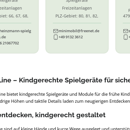
ielgeräte
Spielgeräte
izeitanlagen
Freizeitanlagen
iet: 66, 67, 68,
PLZ-Gebiet: 80, 81, 82,
479
7, 87. 88, 89
83, 84, 85, 86, 90, 91, 92,
55,
93, 94, 95, 96
heinzmann-spielg
minimobil@freenet.de
.de
+49 9132 3612
6 21067702
ine – Kindgerechte Spielgeräte für sic
ne bietet kindgerechte Spielgeräte und Module für die frühe Kindhe
drige Höhen und taktile Details laden zum neugierigen Entdecken
entdecken, kindgerecht gestaltet
e sind auf kleine Hände und kurze Wege ausgelegt und unterstütze