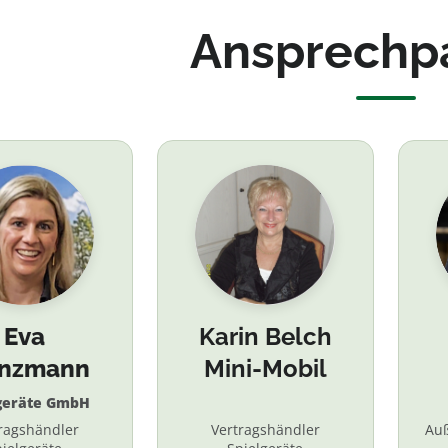
Ansprechp
Eva
Karin Belch
inzmann
Mini-Mobil
geräte GmbH
ragshändler
Vertragshändler
Au