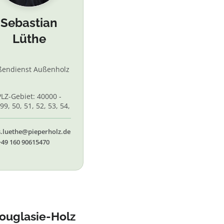
Sebastian
Lüthe
ßendienst Außenholz
PLZ-Gebiet: 40000 -
99, 50, 51, 52, 53, 54,
 56, 58,60, 61, 62, 65
s.luethe@pieperholz.de
+49 160 90615470
ouglasie-Holz