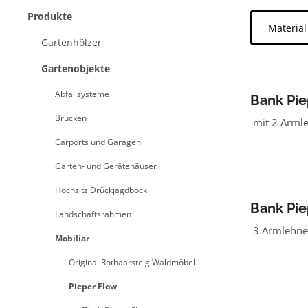
Produkte
Materia
Gartenhölzer
Gartenobjekte
Abfallsysteme
Bank Pie
grün
Brücken
mit 2 Arml
Carports und Garagen
Garten- und Gerätehäuser
Hochsitz Drückjagdbock
Bank Pie
Landschaftsrahmen
grün
3 Armlehnen
Mobiliar
Original Rothaarsteig Waldmöbel
Pieper Flow