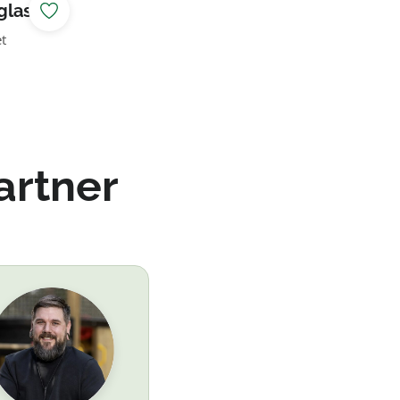
glasie
t
artner