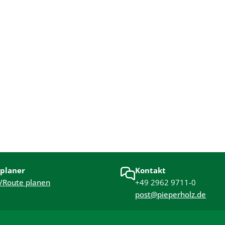
planer
Kontakt
/Route planen
+49 2962 9711-0
post@pieperholz.de