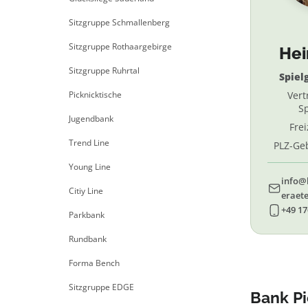
Sitzgruppe Schmallenberg
Sitzgruppe Rothaargebirge
He
Sitzgruppe Ruhrtal
Spiel
Picknicktische
Vert
Sp
Jugendbank
Fre
Trend Line
PLZ-Geb
69, 
Young Line
info@
Citiy Line
eraete
+49 17
Parkbank
Rundbank
Forma Bench
Sitzgruppe EDGE
Bank Pi