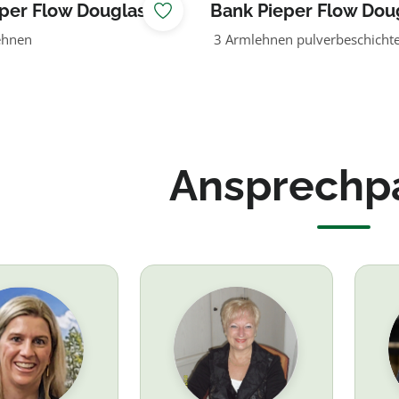
per Flow Douglasie
Bank Pieper Flow Dou
natur
ehnen
3 Armlehnen pulverbeschichte
Ansprechp