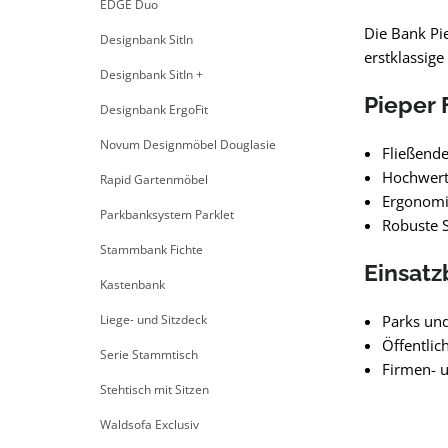
EDGE Duo
Die Bank Pie
Designbank SitIn
erstklassige
Designbank SitIn +
Pieper 
Designbank ErgoFit
Novum Designmöbel Douglasie
Fließende
Hochwert
Rapid Gartenmöbel
Ergonomi
Parkbanksystem Parklet
Robuste S
Stammbank Fichte
Einsatz
Kastenbank
Liege- und Sitzdeck
Parks un
Öffentli
Serie Stammtisch
Firmen- u
Stehtisch mit Sitzen
Waldsofa Exclusiv