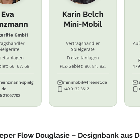
Eva
Karin Belch
inzmann
Mini-Mobil
geräte GmbH
ragshändler
Vertragshändler
Au
ielgeräte
Spielgeräte
izeitanlagen
Freizeitanlagen
iet: 66, 67, 68,
PLZ-Gebiet: 80, 81, 82,
479
7, 87. 88, 89
83, 84, 85, 86, 90, 91, 92,
55,
93, 94, 95, 96
heinzmann-spielg
minimobil@freenet.de
.de
+49 9132 3612
6 21067702
eper Flow Douglasie – Designbank aus D