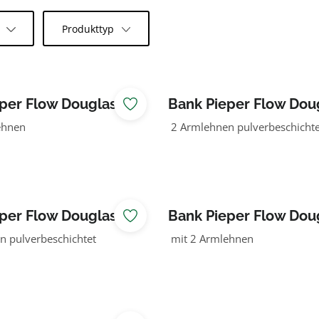
l
Produkttyp
per Flow Douglasie
Bank Pieper Flow Dou
grün
ehnen
2 Armlehnen pulverbeschichte
per Flow Douglasie
Bank Pieper Flow Dou
natur
 pulverbeschichtet
mit 2 Armlehnen