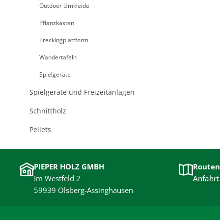
Outdoor Umkleide
Pflanzkästen
Treckingplattform
Wandertafeln
Spielgeräte
Spielgeräte und Freizeitanlagen
Schnittholz
Pellets
PIEPER HOLZ GMBH
Routen
Im Westfeld 2
Anfahrt
59939 Olsberg-Assinghausen