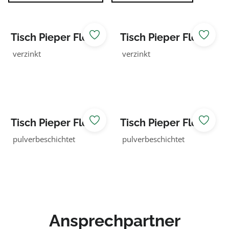
Tisch Pieper Flow
Tisch Pieper Flow
Douglasie kdi
Douglasie
verzinkt
verzinkt
grün
unbehandelt
Tisch Pieper Flow
Tisch Pieper Flow
Eiche kdi grün
Eiche
pulverbeschichtet
pulverbeschichtet
unbehandelt
Ansprechpartner