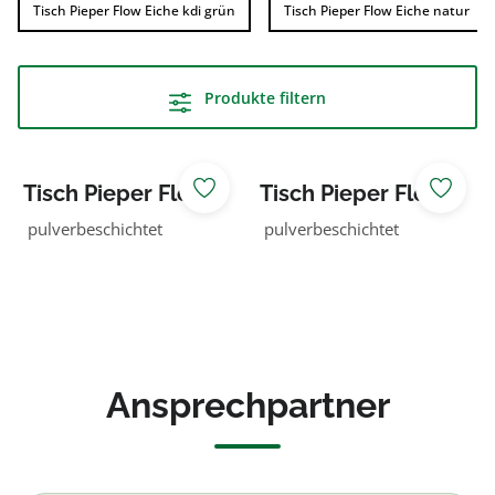
Tisch Pieper Flow Eiche kdi grün
Tisch Pieper Flow Eiche natur
Produkte filtern
Tisch Pieper Flow
Tisch Pieper Flow
Eiche kdi grün
Eiche
pulverbeschichtet
pulverbeschichtet
unbehandelt
Ansprechpartner