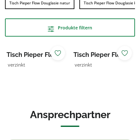
Tisch Pieper Flow Douglasie natur
Tisch Pieper Flow Douglasie kdi
Produkte filtern
Tisch Pieper Flow
Tisch Pieper Flow
Douglasie kdi
Douglasie
verzinkt
verzinkt
grün
unbehandelt
Ansprechpartner